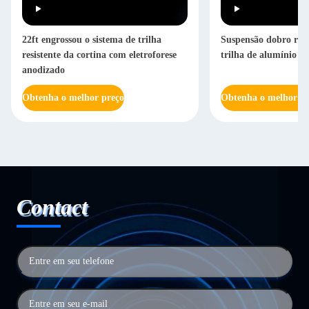
22ft engrossou o sistema de trilha
Suspensão dobro resi
resistente da cortina com eletroforese
trilha de alumínio re
anodizado
Obtenha o melhor preço
Obtenha o melhor pr
Contact