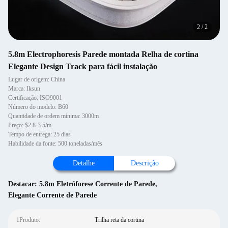
2
/
2
5.8m Electrophoresis Parede montada Relha de cortina
Elegante Design Track para fácil instalação
Lugar de origem: China
Marca: Iksun
Certificação: ISO9001
Número do modelo: B60
Quantidade de ordem mínima: 3000m
Preço: $2.8-3.5/m
Tempo de entrega: 25 dias
Habilidade da fonte: 500 toneladas/mês
Detalhe
Descrição
Destacar:
5.8m Eletróforese Corrente de Parede
,
Elegante Corrente de Parede
1Produto:
Trilha reta da cortina