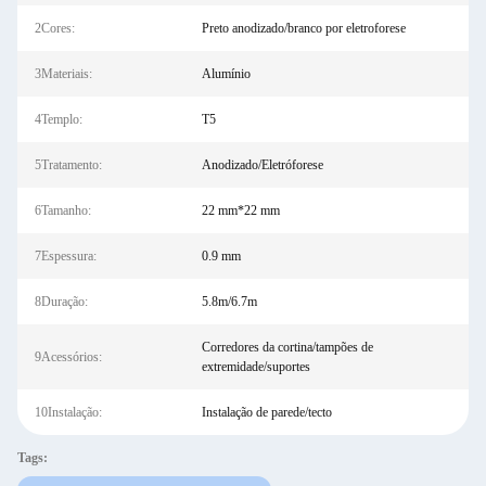
2Cores:
Preto anodizado/branco por eletroforese
3Materiais:
Alumínio
4Templo:
T5
5Tratamento:
Anodizado/Eletróforese
6Tamanho:
22 mm*22 mm
7Espessura:
0.9 mm
8Duração:
5.8m/6.7m
Corredores da cortina/tampões de
9Acessórios:
extremidade/suportes
10Instalação:
Instalação de parede/tecto
Tags: