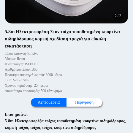
2
/
2
5.8m Ηλεκτροφορέση Στον τοίχο τοποθετημένη κουρτίνα
σιδηρόδρομος κομψή σχεδίαση τροχιά για εύκολη
εγκατάσταση
Τόπος καταγωγής: Κίνα
Μάρκα: Iksun
Πιστοποίηση: ISO9001
Αριθμό μοντέλου: B60
Ποσότητα παραγγελίας min: 3000 μέτρα
Τιμή: $2.8-3.5/m
Χρόνος παράδοσης: 25 ημέρες
Δυνατότητα προσφοράς: 500 τόνοι/μήνα
Λεπτομέρεια
Περιγραφή
Επισημαίνω:
5.8m Ηλεκτροφορέζα τοίχος τοποθετημένη κουρτίνα σιδηρόδρομος
,
κομψή τοίχος τοίχος τοίχος κουρτίνα σιδηρόδρομος