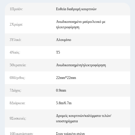
1Προϊόν:
Ευθεία διαδρομή κουρτινών
Ανωδικοποιημένο μαύρο/λευκό με
2Χρώμα:
ηλεκτροφόρηση
3Υλικό:
Αλουμίνιο
4Ναός:
Τ5
5Θεραπεία:
Ανωδικοποιημένη/ηλεκτροφόρηση
6Μέγεθος:
22mm*22mm
7Δάχος:
0.9mm
8Διάρκεια:
5.8m/6.7m
Δρομείς κουρτινών/καλύμματα τελών/
9Συσκευές:
υποστηρίγματα
10Εγκατάσταση:
Στον τοίχο/τη στέγη