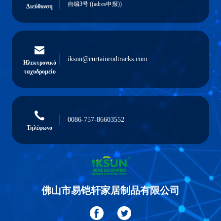
自编3号 ((adres申报))
Διεύθυνση
iksun@curtainrodtracks.com
Ηλεκτρονικό
ταχυδρομείο
0086-757-86603552
Τηλέφωνο
佛山市易铠轩家居制品有限公司