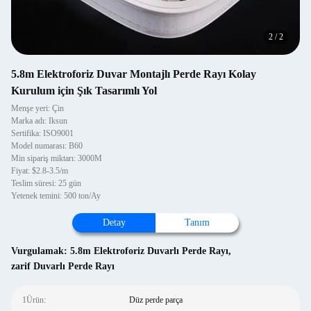
2
/
2
5.8m Elektroforiz Duvar Montajlı Perde Rayı Kolay
Kurulum için Şık Tasarımlı Yol
Menşe yeri: Çin
Marka adı: Iksun
Sertifika: ISO9001
Model numarası: B60
Min sipariş miktarı: 3000M
Fiyat: $2.8-3.5/m
Teslim süresi: 25 gün
Yetenek temini: 500 ton/Ay
Detay
Tanım
Vurgulamak:
5.8m Elektroforiz Duvarlı Perde Rayı
,
zarif Duvarlı Perde Rayı
1Ürün:
Düz perde parça