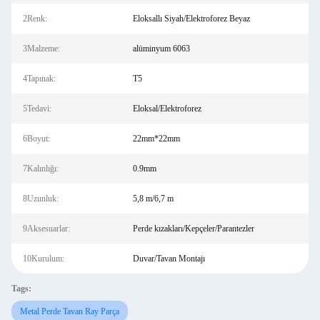
2Renk:
Eloksallı Siyah/Elektroforez Beyaz
3Malzeme:
alüminyum 6063
4Tapınak:
T5
5Tedavi:
Eloksal/Elektroforez
6Boyut:
22mm*22mm
7Kalınlığı:
0.9mm
8Uzunluk:
5,8 m/6,7 m
9Aksesuarlar:
Perde kızakları/Kepçeler/Parantezler
10Kurulum:
Duvar/Tavan Montajı
Tags:
Metal Perde Tavan Ray Parça