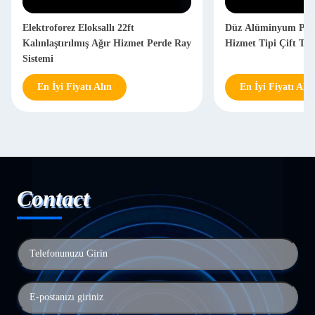
Elektroforez Eloksallı 22ft
Düz Alüminyum Perd
Kalınlaştırılmış Ağır Hizmet Perde Ray
Hizmet Tipi Çift Ta
Sistemi
En İyi Fiyatı Alın
En İyi Fiyatı Alın
Contact