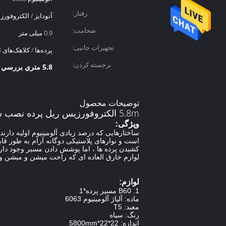
رفتار:
آنودایز / الکتروفورز
ضخامت:
0.9 میلی متر
تجهیزات جانبی:
پرده‌ها / کلاهک‌های ا
برجسته کردن:
5.8 متري بررسي الکتروفرزيس ريل پرده اي بر روي ديوار
توضیحات محصول
5.8m الکتروفورزيس ريل پرده نصب شده بر روي ديوار
ویژگی:
ساختارهایی که درصد زیادی آلومینیوم اولیه دا
است و نوارهای پلاستیکی دوگانه آرام به طور 
کشیدن پرده ها ، اما پوشش دادن مسیر وجود دارد
لوازم خارق العاده ای که راحت میشن و میشن و
لوازم:
1. B60 مسیر پرده*1
ماده: آلیاژ آلومینیوم 6063
معبد: T5
رنگ: سیاه
اندازه: 22*22*5800mm