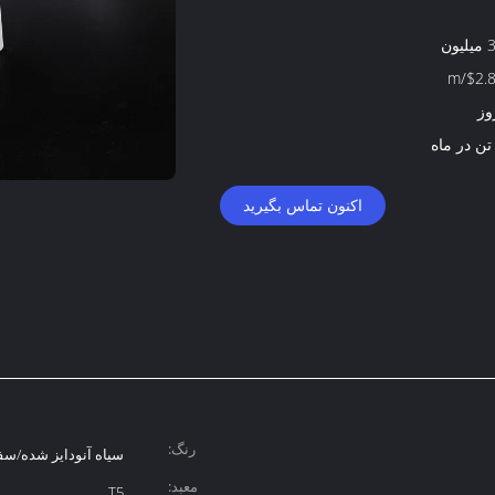
ون
$2.8-
اکنون تماس بگیرید
رنگ:
سیاه آنودایز شده/سفی
معبد:
T5