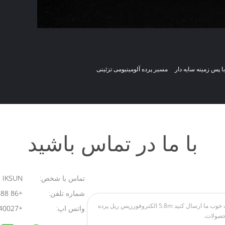
 پس زمینه سایه دار
مسیر پرده آلومینیومی تزئینی
با ما در تماس باشید
تماس با شخص:
IKSUN
شماره تلفن:
+86 18124801488
واتس اپ:
+8613928640027