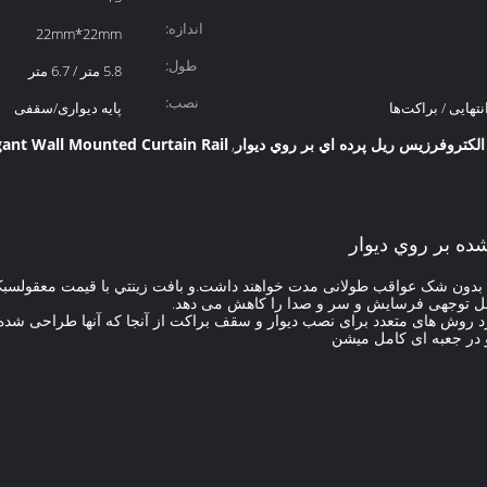
اندازه:
22mm*22mm
طول:
5.8 متر / 6.7 متر
نصب:
نتهایی / براکت‌ها
پایه دیواری/سقفی
gant Wall Mounted Curtain Rail
,
رند بدون شک عواقب طولانی مدت خواهند داشت.و بافت زينتي با قيمت معقولسبک
قابل توجهی فرسایش و سر و صدا را کاهش می دهد.
 روش های متعدد برای نصب دیوار و سقف براکت از آنجا که آنها طراحی شده ان
 در جعبه ای کامل میشن