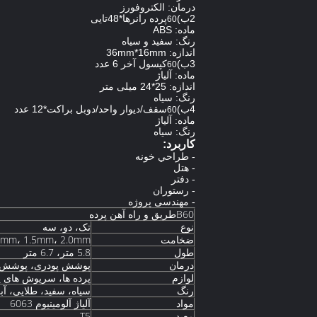
درمان: الکتروفورز
2ب)
پرده رانرها*48تایی
60
ماده: ABS
رنگ: سفید و سیاه
اندازه: 36mm*16mm
3ب)
کپسول آخر 6 عدد
60
ماده: آلیاژ
اندازه: 25*24 میلی متر
رنگ: سیاه
4ب)
سقف/دیوار واحد/دوبل براکت*12 عدد
60
ماده: آلیاژ
رنگ: سیاه
کاربرد:
- طراحي خونه
- هتل
- دفتر
- رستوران
- مهندسی پروژه
B60طريق و راه آهن پرده
نوع
تک، دو، سه
ضخامت
.2mm، 1.5mm، 2.0mm
طول
5.8 متر، 6.7 متر
درمان
پوشش پودری، پوشش درخ
لوازم
پرده ها، سرپوش های پا
رنگ
سیاه، سفید، طلایی، آب
مواد
آلیاژ آلومینیوم 6063
معبد
T5