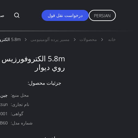
درخواست نقل قول
صف
PERSIAN
خانه
محصولات
مسیر پرده آلومینیومی
5.8m الکتروفورزيس ريل پرده نصب شده بر روي ديوار
5.8m الکتروفورزي
روي ديوار
جزئیات محصول:
محل منبع:
چین
نام تجاری:
ksun
گواهی:
9001
شماره مدل:
B60