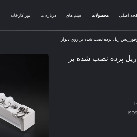
حه اصلی
محصولات
فیلم های
درباره ما
تور کارخانه
ب
س ريل پرده نصب شده بر
I
ISO