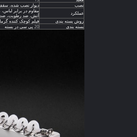
نصب
دیوار نصب شده، سق
مقاوم در برابر لباس، 
عملکرد
آتش، ضد رطوبت، ضد 
روش بسته بندی
فیلم کوچک کننده گرما، E، W
بسته بندی
20 پی سی در بسته