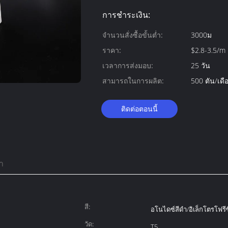
การชำระเงิน:
จำนวนสั่งซื้อขั้นต่ำ:
3000ม
ราคา:
$2.8-3.5/m
เวลาการส่งมอบ:
25 วัน
สามารถในการผลิต:
500 ตัน/เดื
ติดต่อตอนนี้
า
สี:
อโนไดซ์สีดำ/อิเล็กโตรโฟรี
วัด:
T5