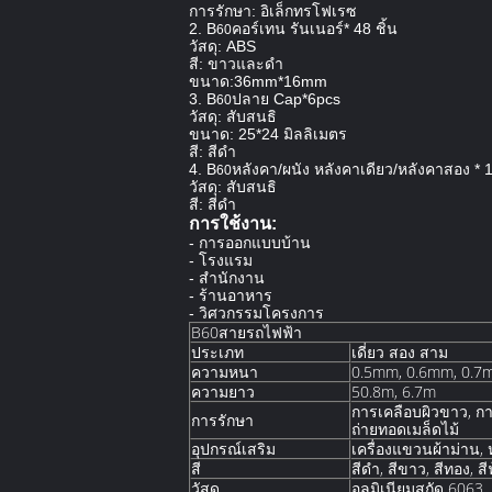
การรักษา: อิเล็กทรโฟเรซ
2. B
คอร์เทน รันเนอร์* 48 ชิ้น
60
วัสดุ: ABS
สี: ขาวและดํา
ขนาด:36mm*16mm
3. B
ปลาย Cap*6pcs
60
วัสดุ: สับสนธิ
ขนาด: 25*24 มิลลิเมตร
สี: สีดํา
4. B
หลังคา/ผนัง หลังคาเดียว/หลังคาสอง * 1
60
วัสดุ: สับสนธิ
สี: สีดํา
การใช้งาน:
- การออกแบบบ้าน
- โรงแรม
- สํานักงาน
- ร้านอาหาร
- วิศวกรรมโครงการ
B60สายรถไฟฟ้า
ประเภท
เดี่ยว สอง สาม
ความหนา
0.5mm, 0.6mm, 0.7
ความยาว
50.8m, 6.7m
การเคลือบผิวขาว, กา
การรักษา
ถ่ายทอดเมล็ดไม้
อุปกรณ์เสริม
เครื่องแขวนผ้าม่าน,
สี
สีดํา, สีขาว, สีทอง, สี
วัสดุ
อลูมิเนียมสกัด 6063