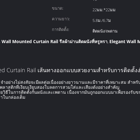
ขนาด:
22มม.*22มม
ความยาว:
5.8ม./6.7ม
การติดตั้ง:
ติดผนัง/เพดาน
Wall Mounted Curtain Rail รีลผ้าม่านติดผนังที่หรูหรา
Elegant Wall 
,
d Curtain Rail เส้นทางออกแบบสวยงามสําหรับการติดตั้งง
ระจําอย่างไม่สงสัยจะมีผลต่อเนื่องอย่างยาวนานและมีราคาที่เหมาะสม สําหรั
นพลาสติกที่เงียบเงียบสองใบลดการสวมใส่และเสียงดังอย่างสําคัญ
ยวิธีในการติดตั้งกั้นผนังและเพดาน เนื่องจากมันถูกออกแบบมาเพื่อรองรับ
มาในกล่องเต็ม