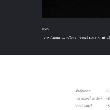
แท็ก:
รางรถไฟเพดานม่านโลหะ
ฉากหลังแรเงา รางม่าน
ชื่อผู้ติดต่อ:
IK
หมายเลขโทรศัพท์:
+8
วอทส์แอพพ์:
+8