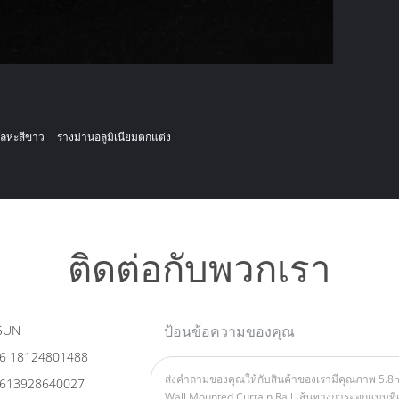
โลหะสีขาว
รางม่านอลูมิเนียมตกแต่ง
ติดต่อกับพวกเรา
SUN
ป้อนข้อความของคุณ
6 18124801488
613928640027