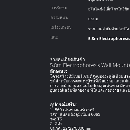
การรักษา:
อโนไดซ์/อิเล็กโตรโฟรีซิส
ความหนา:
0.9มม
เครื่องประดับ:
รางม่าน/ฝาปิดท้าย/ขายึด
เน้น:
5.8m Electrophoresis 
รายละเอียดสินค้า
5.8m Electrophoresis Wall Mounte
ลักษณะ:
โครงสร้างที่มีเปอร์เซ็นต์สูงของอะลูมิเนียมป
ชน์สําหรับการตกแต่งบ้านที่เรียบง่าย และแผ่
การลากผ้าม่านลง แต่ไม่ปกคลุมเส้นทาง มีหลา
อุปกรณ์เสริมที่สวยงาม ที่ใส่และถอดง่าย และ
อุปกรณ์เสริม:
1. B60 เส้นทางคอร์เทน*1
วัสดุ: สับสนธิอลูมิเนียม 6063
วัด: T5
สี: สีดํา
ขนาด: 22*22*5800mm