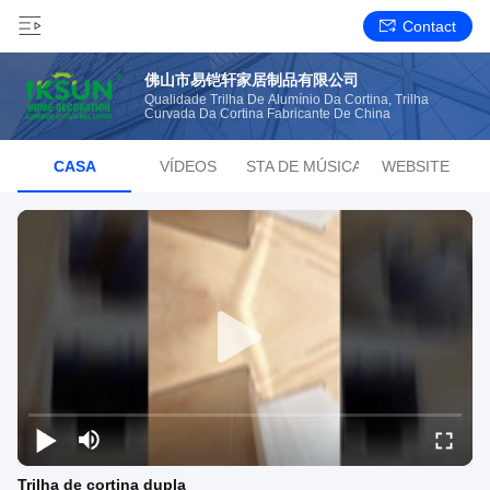
Contact
佛山市易铠轩家居制品有限公司
Qualidade Trilha De Alumínio Da Cortina, Trilha
Curvada Da Cortina Fabricante De China
CASA
VÍDEOS
LISTA DE MÚSICAS
WEBSITE
Trilha de cortina dupla