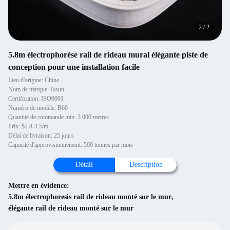
2
/
2
5.8m électrophorèse rail de rideau mural élégante piste de
conception pour une installation facile
Lieu d'origine: Chine
Nom de marque: Iksun
Certification: ISO9001
Numéro de modèle: B60
Quantité de commande min: 3 000 mètres
Prix: $2.8-3.5/m
Délai de livraison: 25 jours
Capacité d'approvisionnement: 500 tonnes par mois
Détail
Description
Mettre en évidence:
5.8m électrophoresis rail de rideau monté sur le mur
,
élégante rail de rideau monté sur le mur