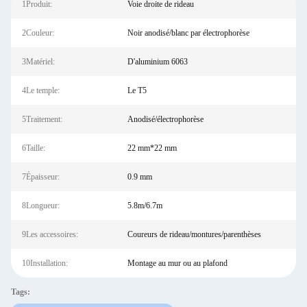
1Produit:
Voie droite de rideau
2Couleur:
Noir anodisé/blanc par électrophorèse
3Matériel:
D'aluminium 6063
4Le temple:
Le T5
5Traitement:
Anodisé/électrophorèse
6Taille:
22 mm*22 mm
7Épaisseur:
0.9 mm
8Longueur:
5.8m/6.7m
9Les accessoires:
Coureurs de rideau/montures/parenthèses
10Installation:
Montage au mur ou au plafond
Tags: