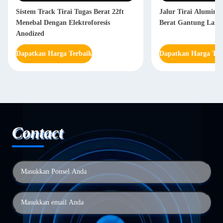
Sistem Track Tirai Tugas Berat 22ft
Jalur Tirai Alumini
Menebal Dengan Elektroforesis
Berat Gantung Langi
Anodized
Dapatkan Harga Terbaik
Dapatkan Harga Ter
Contact