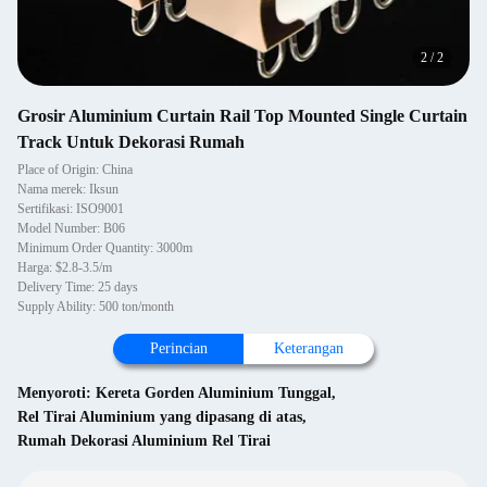
2
/
2
Grosir Aluminium Curtain Rail Top Mounted Single Curtain
Track Untuk Dekorasi Rumah
Place of Origin: China
Nama merek: Iksun
Sertifikasi: ISO9001
Model Number: B06
Minimum Order Quantity: 3000m
Harga: $2.8-3.5/m
Delivery Time: 25 days
Supply Ability: 500 ton/month
Perincian
Keterangan
Menyoroti:
Kereta Gorden Aluminium Tunggal
,
Rel Tirai Aluminium yang dipasang di atas
,
Rumah Dekorasi Aluminium Rel Tirai