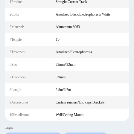
1Product:
Straight Curtain Track
2Color:
Anodized Black/Electrophoresis White
3Material:
Aluminium 6063
4Temple:
T5
5Treatment:
Anodized/Electrophoresis
6Size:
22mm*22mm
7Thickness:
0.9mm
8Length:
5.8m/6.7m
9Accessories:
Curtain runners/End caps/Brackets
10Installation:
Wall/Ceiling Mount
Tags: