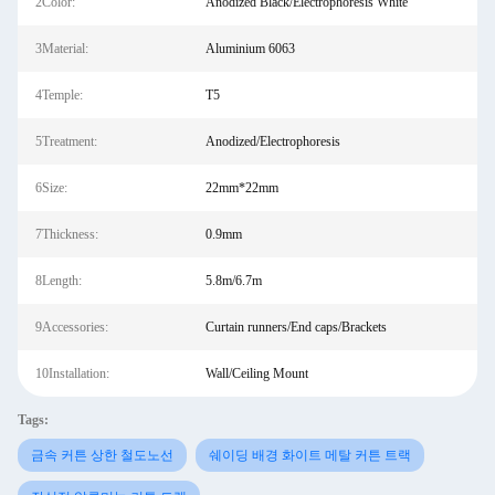
2Color:
Anodized Black/Electrophoresis White
3Material:
Aluminium 6063
4Temple:
T5
5Treatment:
Anodized/Electrophoresis
6Size:
22mm*22mm
7Thickness:
0.9mm
8Length:
5.8m/6.7m
9Accessories:
Curtain runners/End caps/Brackets
10Installation:
Wall/Ceiling Mount
Tags:
금속 커튼 상한 철도노선
쉐이딩 배경 화이트 메탈 커튼 트랙