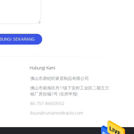
Hubungi Kami
佛山市易铠轩家居制品有限公司
佛山市南海区丹??镇下安村工业区二期王兰
铭厂房自编3号 (住所申报)
86-757-86603552
iksun@curtainrodtracks.com