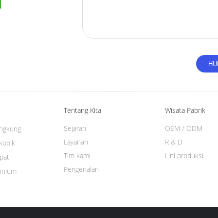
Tentang Kita
Wisata Pabrik
Sejarah
OEM / ODM
lengkung
Layanan
R & D
skopik
Tim kami
Lini produksi
ipat
Pengenalan
minium