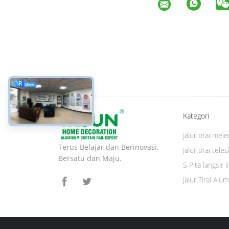
Kategori
Jalur tirai me
Terus Belajar dan Berinovasi,
Jalur tirai tele
Bersatu dan Maju.
S Pita langsir l
Jalur Tirai Alu