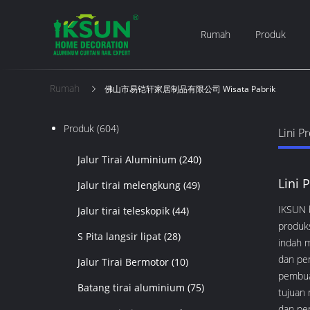
Rumah
Produk
Rumah
佛山市易铠轩家居制品有限公司 Wisata Pabrik
Produk
(604)
Lini P
Jalur Tirai Aluminium
(240)
Lini 
Jalur tirai melengkung
(49)
IKSUN b
Jalur tirai teleskopik
(44)
produk
S Pita langsir lipat
(28)
indah m
dan pe
Jalur Tirai Bermotor
(10)
pembua
Batang tirai aluminium
(75)
tujuan 
dan pen