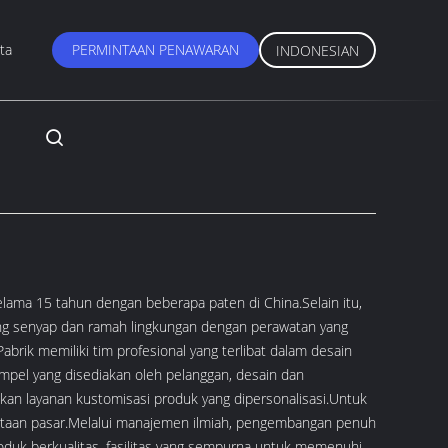
ta
PERMINTAAN PENAWARAN
INDONESIAN
 selama 15 tahun dengan beberapa paten di China.Selain itu,
ang senyap dan ramah lingkungan dengan perawatan yang
rik memiliki tim profesional yang terlibat dalam desain
pel yang disediakan oleh pelanggan, desain dan
n layanan kustomisasi produk yang dipersonalisasi.Untuk
mintaan pasar.Melalui manajemen ilmiah, pengembangan penuh
oduk berkualitas, fasilitas yang sempurna untuk memenuhi