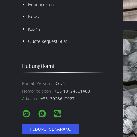
Hubungi Kami
News
Kasing
Quote Request Suatu
Hubungi kami
Kontak Person :
IKSUN
Nomor telepon :
+86 18124801488
Ada apa :
+8613928640027