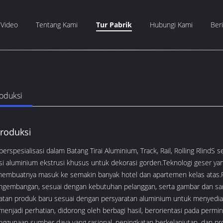
Video
Tentang Kami
Tur Pabrik
Hubungi Kami
Beri
roduksi
Produksi
erspesialisasi dalam Batang Tirai Aluminium, Track, Rail, Rolling RlindS
si aluminium ekstrusi khusus untuk dekorasi gorden.Teknologi geser y
embuatnya masuk ke semakin banyak hotel dan apartemen kelas atas.Pab
ngembangan, sesuai dengan kebutuhan pelanggan, serta gambar dan sam
tan produk baru sesuai dengan persyaratan aluminium untuk menyediaka
menjadi perhatian, didorong oleh berbagi hasil, berorientasi pada per
ggunaan sumber daya yang rasional, peningkatan berkelanjutan, dan pr