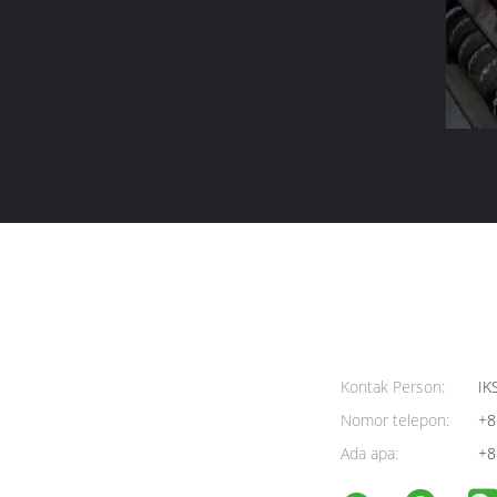
Kontak Person:
IK
Nomor telepon:
+8
Ada apa:
+8