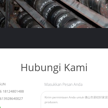
Hubungi Kami
SUN
Masukkan Pesan Anda
6 18124801488
613928640027