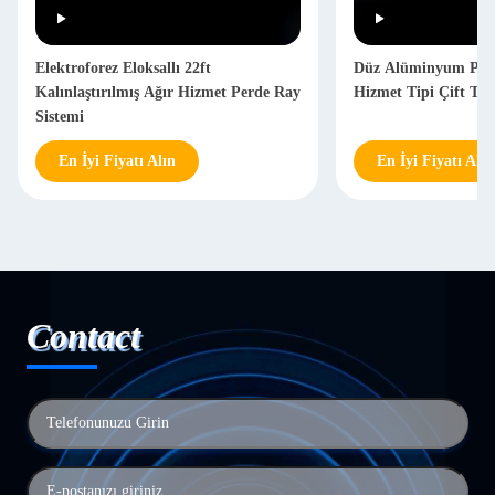
Elektroforez Eloksallı 22ft
Düz Alüminyum Perd
Kalınlaştırılmış Ağır Hizmet Perde Ray
Hizmet Tipi Çift Ta
Sistemi
En İyi Fiyatı Alın
En İyi Fiyatı Alın
Contact