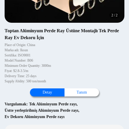
2
/
2
Toptan Alüminyum Perde Ray Üstüne Montajlı Tek Perde
Ray Ev Dekoru İçin
Place of Origin: China
Marka adı: Iksun
Sertifika: ISO9001
Model Number: B06
Minimum Order Quantity: 3000m
Fiyat: $2.8-3.5/m
Delivery Time: 25 days
Supply Ability: 500 ton/month
Detay
Tanım
Vurgulamak:
Tek Alüminyum Perde rayı
,
Üstte yerleştirilmiş Alüminyum Perde rayı
,
Ev Dekoru Alüminyum Perde rayı