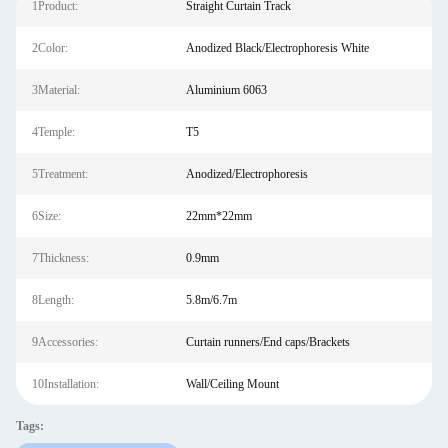
1Product:
Straight Curtain Track
2Color:
Anodized Black/Electrophoresis White
3Material:
Aluminium 6063
4Temple:
T5
5Treatment:
Anodized/Electrophoresis
6Size:
22mm*22mm
7Thickness:
0.9mm
8Length:
5.8m/6.7m
9Accessories:
Curtain runners/End caps/Brackets
10Installation:
Wall/Ceiling Mount
Tags: