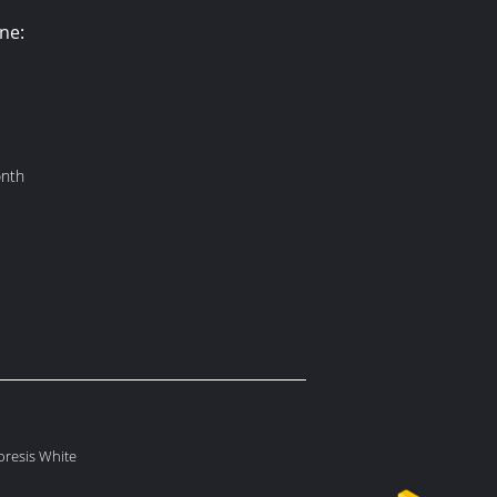
ne:
onth
oresis White