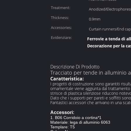
Treatment:
Anodized/Electrophores
Thickness:
0.9mm
Accessories:
Curtain runners/End cap
Evidenziare:
Ferrovie a tenda di a
Decorazione per la ca
Descrizione Di Prodotto
Tracciato per tende in alluminio 
Caratteristica:
I progetti di costruzione sono garantiti risul
ornamentale viene aggiunta dal trattamento 
strisce di plastica silenziose riducono notev
Dato che i supporti per pareti e soffitti sono
Fantastici accessori che arrivano in una sca
Accessori:
1. B06 Corridoio a cortina*1
Materiale: lega di alluminio 6063
Templare: T5