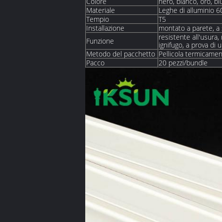
Colore
nero, bianco, oro, bl
Materiale
Leghe di alluminio 
Tempio
T5
Installazione
montato a parete, a 
resistente all'usura, 
Funzione
ignifugo, a prova di 
Metodo del pacchetto
Pellicola termicament
Pacco
20 pezzi/bundle