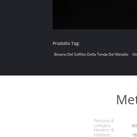
Prodotto Tag:
Binario Del Soffitto Della Tenda Del Metallo
Om
Met
Persona di
contatto:
IK
Numero di
telefono:
+8