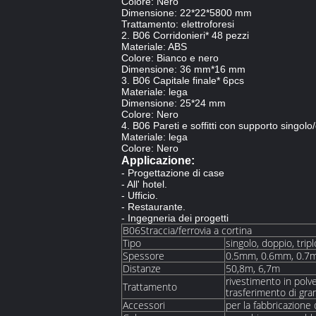
Colore: Nero
Dimensione: 22*22*5800 mm
Trattamento: elettroforesi
2. B06 Corridonieri* 48 pezzi
Materiale: ABS
Colore: Bianco e nero
Dimensione: 36 mm*16 mm
3. B06 Capitale finale* 6pcs
Materiale: lega
Dimensione: 25*24 mm
Colore: Nero
4. B06 Pareti e soffitti con supporto singolo
Materiale: lega
Colore: Nero
Applicazione:
- Progettazione di case
- All' hotel.
- Ufficio.
- Restaurante.
- Ingegneria dei progetti
B06Straccia/ferrovia a cortina
Tipo
singolo, doppio, tripl
Spessore
0.5mm, 0.6mm, 0.7
Distanze
50,8m, 6,7m
rivestimento in polve
Trattamento
trasferimento di gran
Accessori
per la fabbricazione