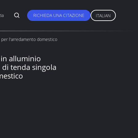
zia
RICHIEDA UNA CITAZIONE
ITALIAN
ola per l'arredamento domestico
 in alluminio
 di tenda singola
mestico