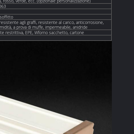
u, rosso, verde, ecc. (opzionale personalizzazione)
6063
soffitto
resistente agli graffi, resistente al carico, anticorrosione,
umidità, a prova di muffe, impermeabile, anidride
e restrittiva, EPE, W
forno
sacchetto, cartone