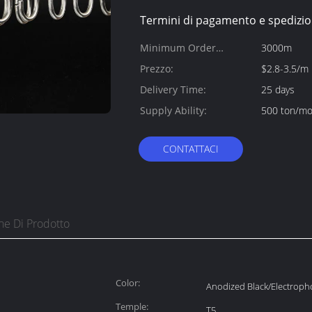
Termini di pagamento e spedizio
Minimum Order
3000m
Quantity:
Prezzo:
$2.8-3.5/m
Delivery Time:
25 days
Supply Ability:
500 ton/m
CONTATTACI
ne Di Prodotto
Color:
Anodized Black/Electroph
Temple:
T5