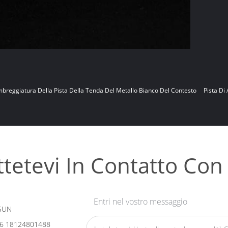
breggiatura Della Pista Della Tenda Del Metallo Bianco Del Contesto
Pista Di
tetevi In ​​contatto Con
Entri nel vostro messaggio
SUN
6 18124801488