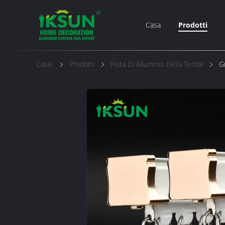
Casa
Prodotti
Casa
Prodotti
Pista Di Alluminio Della Tenda
G