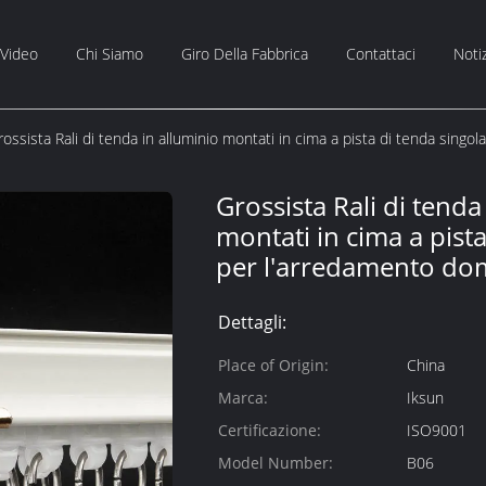
Video
Chi Siamo
Giro Della Fabbrica
Contattaci
Noti
rossista Rali di tenda in alluminio montati in cima a pista di tenda sing
Grossista Rali di tenda
montati in cima a pista
per l'arredamento do
Dettagli:
Place of Origin:
China
Marca:
Iksun
Certificazione:
ISO9001
Model Number:
B06