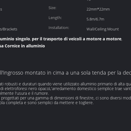
Size:
is
22mm*22mm
Length:
5.8m/6.7m
Installation:
s/Brackets
Wall/Ceiling Mount
lluminio singolo
per il trasporto di veicoli a motore a motore
,
,
sa Cornice in alluminio
all'ingrosso montato in cima a una sola tenda per la d
tati robusti e duraturi quando viene utilizzato alluminio primario di alta 
di elettroforesi nero opacoL'arredamento domestico semplice trae vantag
olmente l'usura e il rumore.
 progettati per una gamma di dimensioni di finestre, ci sono diversi modi p
tola completa e sono semplici da mettere e togliere.