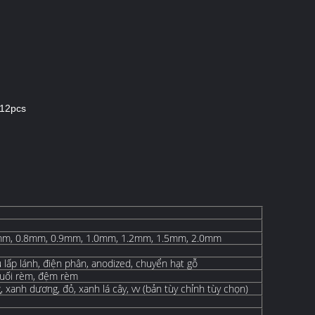
*12pcs
mm, 0.8mm, 0.9mm, 1.0mm, 1.2mm, 1.5mm, 2.0mm
 lấp lánh, điện phân, anodized, chuyển hạt gỗ
cuối rèm, đệm rèm
, xanh dương, đỏ, xanh lá cây, vv (bản tùy chỉnh tùy chọn)