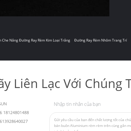
 Che Nắng Đường Ray Rèm Kim Loại Trắng
Đường Ray Rèm Nhôm Trang Trí
ãy Liên Lạc Với Chúng T
SUN
Nhập tin nhắn của bạn
6 18124801488
613928640027