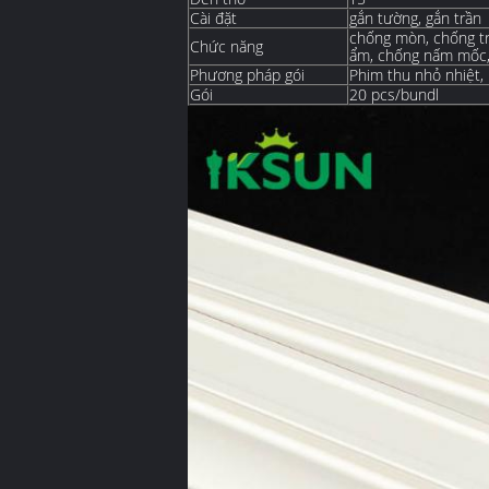
Cài đặt
gắn tường, gắn trần
chống mòn, chống tr
Chức năng
ẩm, chống nấm mốc, 
Phương pháp gói
Phim thu nhỏ nhiệt,
Gói
20 pcs/bundl