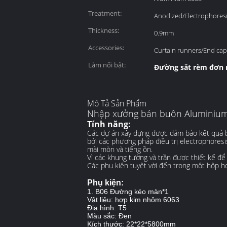
Treatment:
Anodized/Electrophores
Thickness:
0.9mm
Accessories:
Curtain runners/End cap
Làm nổi bật:
Đường sắt rèm đơn
Mô Tả Sản Phẩm
Nhập xưởng bán buôn Aluminium r
Tính năng:
Các dự án xây dựng được đảm bảo kết quả bề
bởi các phương pháp điều trị electrophoresi
mài mòn và tiếng ồn.
Vì các khung tường và trần được thiết kế để
Các phụ kiện tuyệt vời đến trong một hộp h
Phụ kiện:
1. B06 Đường kéo màn*1
Vật liệu: hợp kim nhôm 6063
Địa hình: T5
Màu sắc: Đen
Kích thước: 22*22*5800mm