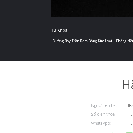
Từ Khóa:
Đường Ray Trần Rèm Bằng Kim Loại
Phông Nền
H
Người liên hệ:
IK
Số điện thoại:
+8
WhatsApp:
+8