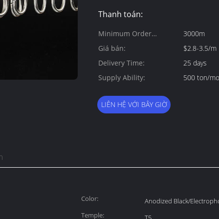
Thanh toán:
Minimum Order
3000m
Quantity:
Giá bán:
$2.8-3.5/m
Delivery Time:
25 days
Supply Ability:
500 ton/m
LIÊN HỆ VỚI BÂY GIỜ
m
Color:
Anodized Black/Electroph
Temple:
T5