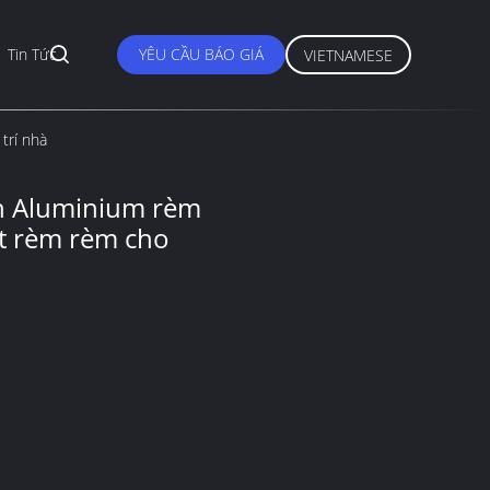
Tin Tức
YÊU CẦU BÁO GIÁ
VIETNAMESE
trí nhà
n Aluminium rèm
t rèm rèm cho