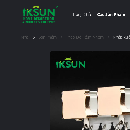
Trang Chủ
Các Sản Phẩm
Nhà
Sản Phẩm
Theo Dõi Rèm Nhôm
Nhập xưở