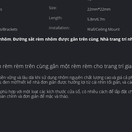
Size:
is
22mm*22mm
Length:
5.8m/6.7m
Installation:
s/Brackets
Wall/Ceiling Mount
 nhôm
Đường sắt rèm nhôm được gắn trên cùng
Nhà trang trí 
,
,
èm rèm trên cùng gắn một rèm rèm cho trang trí gia
n vững và lâu dài khi sử dụng nhôm nguyên chất lượng cao.và giá cả ph
s đen mờThiết kế nhà đơn giản được hưởng lợi từ cái nhìn tối giản, và 
 phù hợp với một loạt các kích thước cửa sổ, có nhiều cách để lắp đặt c
oàn chỉnh và đơn giản để mặc và tháo.