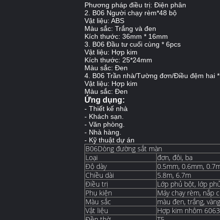
Phương pháp điều trị: Điện phân
2. B06 Người chạy rèm*48 bộ
Vật liệu: ABS
Màu sắc: Trắng và đen
Kích thước: 36mm * 16mm
3. B06 Đầu tư cuối cùng * 6pcs
Vật liệu: Hợp kim
Kích thước: 25*24mm
Màu sắc: Đen
4. B06 Trần nhà/Tường đơn/Điều đệm hai 
Vật liệu: Hợp kim
Màu sắc: Đen
Ứng dụng:
- Thiết kế nhà
- Khách sạn.
- Văn phòng.
- Nhà hàng.
- Kỹ thuật dự án
B06Dòng đường sắt màn
Loại
đơn, đôi, ba
Độ dày
0.5mm, 0.6mm, 0.7
Chiều dài
5.8m, 6.7m
Điều trị
Lớp phủ bột, lớp phủ
Phụ kiện
Máy chạy rèm, nắp 
Màu sắc
màu đen, trắng, vàng
Vật liệu
Hợp kim nhôm 6063
Đền thờ
T5