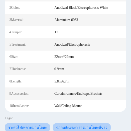
2Color:
Anodized Black/Electrophoresis White
3Material:
Aluminium 6063
4Temple:
T5
5Treatment:
Anodized/Electrophoresis
6Size:
22mm*22mm
7Thickness:
0.9mm
8Length:
5.8m/6.7m
9Accessories:
Curtain runners/End caps/Brackets
10Installation:
Wall/Ceiling Mount
Tags:
รางรถไฟเพดานม่านโลหะ
ฉากหลังแรเงา รางม่านโลหะสีขาว