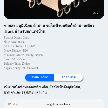
2
/
2
ขายส่ง อลูมิเนียม ผ้าม่าน รถไฟฟ้าบนติดตั้งผ้าม่านเดียว
Track สําหรับตกแต่งบ้าน
Place of Origin: China
ชื่อแบรนด์: Iksun
ได้รับการรับรอง: ISO9001
Model Number: B06
Minimum Order Quantity: 3000m
ราคา: $2.8-3.5/m
Delivery Time: 25 days
Supply Ability: 500 ton/month
รายละเอียด
คำอธิบาย
เน้น:
รถไฟฟ้าหลอดเหล็กเหล็ก
,
โรงไฟฟ้าอัลลูมิเนียม
,
บ้านตกแต่ง อลูมิเนียม ผ้าม่าน
1Product:
Straight Curtain Track