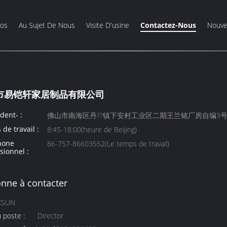
éos
Au Sujet De Nous
Visite D'usine
Contactez-Nous
Nouve
市易铠轩家居制品有限公司
dent- :
佛山市南海区丹??镇下安村工业区二期王兰铭厂房自编3号 ((adress
de travail :
8:45-18:00(heure de Beijing)
hone
86-757-86603552(Le temps de travail)
sionnel :
nne à contacter
IKSUN
u poste :
Director