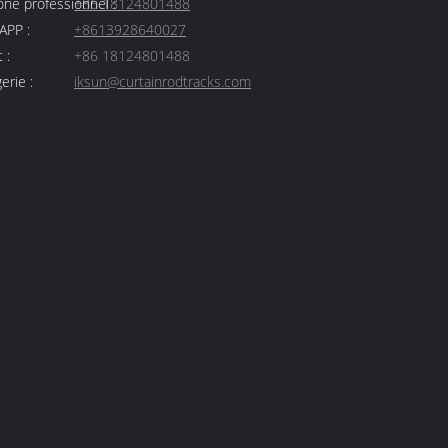
ne professionnel :
+86 18124801488
PP :
+8613928640027
 :
+86 18124801488
erie :
iksun@curtainrodtracks.com