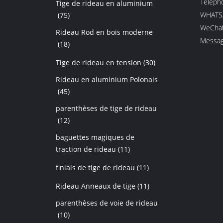
Télépho
Tige de rideau en aluminium
WHATSA
(75)
WeChat
Rideau Rod en bois moderne
Messag
(18)
Tige de rideau en tension
(30)
Rideau en aluminium Polonais
(45)
parenthèses de tige de rideau
(12)
baguettes magiques de
traction de rideau
(11)
finials de tige de rideau
(11)
Rideau Anneaux de tige
(11)
parenthèses de voie de rideau
(10)