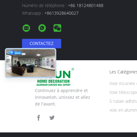
Numéro de téléphone :
+86 18124801488
Whatsapp :
+8613928640027
Les Catégorie
Voie incurvée 
Continuez à apprendre et
Voie télescop
innovation, unissez et allez
S ruban adhési
de l'avant.
voie en alumi