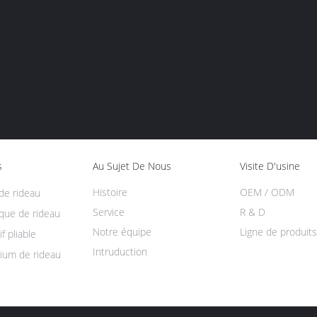
s
Au Sujet De Nous
Visite D'usine
Histoire
OEM / ODM
de rideau
Service
R & D
ique de rideau
Notre équipe
Ligne de produits
f pliable
Intruduction
nium de rideau