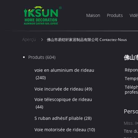
Maison
Produits
Vid
Aperçu
佛山市易铠轩家居制品有限公司 Contactez-Nous
佛山
Produits
(604)
Répon
voie en aluminium de rideau
(240)
Temps 
Télép
Voie incurvée de rideau
(49)
profes
Voie télescopique de rideau
(44)
Perso
S ruban adhésif pliable
(28)
Miss. 
Voie motorisée de rideau
(10)
Titre d