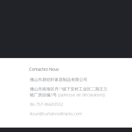
Contactez-Nous
佛山市易铠轩家居制品有限公司
佛山市南海区丹??镇下安村工业区二期王兰
铭厂房自编3号 ((adresse de déclaration))
86-757-86603552
iksun@curtainrodtracks.com