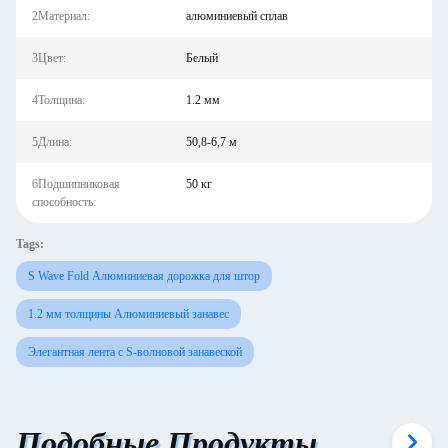
2Материал:
алюминиевый сплав
3Цвет:
Белый
4Толщина:
1.2 мм
5Длина:
50,8-6,7 м
6Подшипниковая
50 кг
способность:
Tags:
S Wave Fold Алюминиевая дорожка для штор
1.2 мм толщины Алюминиевый занавес
Элегантная лента с S-волновой занавеской
Подобные Продукты