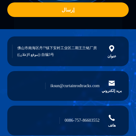
إرسال
佛山市南海区丹??镇下安村工业区二期王兰铭厂房
自编3号 ((موقع الإعلان))
عنوان
iksun@curtainrodtracks.com
بريد إلكتروني
0086-757-86603552
هاتف