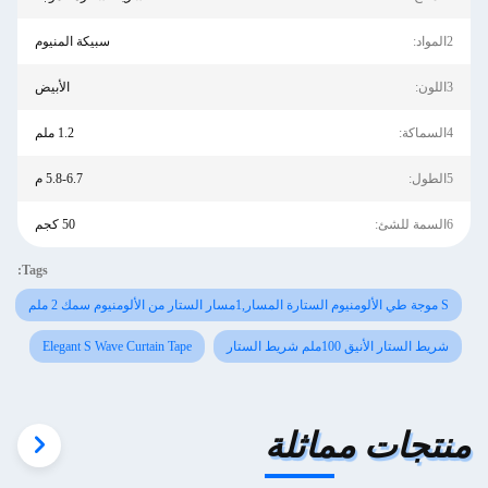
2المواد:
سبيكة المنيوم
3اللون:
الأبيض
4السماكة:
1.2 ملم
5الطول:
5.8-6.7 م
6السمة للشئ:
50 كجم
Tags:
S موجة طي الألومنيوم الستارة المسار,1مسار الستار من الألومنيوم سمك 2 ملم
شريط الستار الأنيق 100ملم شريط الستار
Elegant S Wave Curtain Tape
منتجات مماثلة