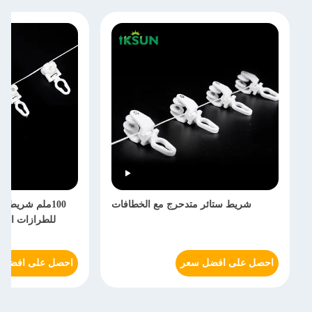
شريط ستائر متدحرج مع الخطافات
100ملم شريط ا
للطرازات المز
احصل على افضل سعر
احصل على افضل 