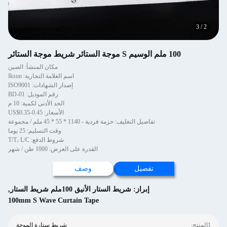
3
/
2
100 ملم الوسيم S موجة الستائر شريط موجة الستائر
مكان المنشأ: الصين
اسم العلامة التجارية: Iksun
إصدار الشهادات: ISO9001
رقم الموديل: BD-01
الحد الأدنى لكمية: 10 م
الأسعار: US$0.35-0.45
تفاصيل التغليف: حزمة فردية - 1140 * 55 * 45 ملم / مجموعة
وقت التسليم: 25 يوما
شروط الدفع: T/T، L/C
القدرة على العرض: 1000 طن / شهر
تفصيل
وصف
إبراز:
شريط الستار الأنيق 100ملم شريط الستار
,
100mm S Wave Curtain Tape
1المنتج:
شريط ستارة الموجة