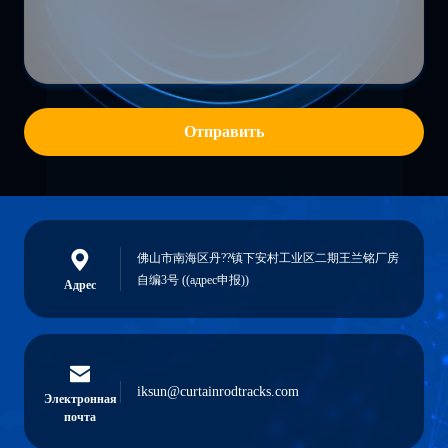
Отправить
佛山市南海区丹??镇下安村工业区二期王兰铭厂房
自编3号 ((адрес申报))
Адрес
iksun@curtainrodtracks.com
Электронная
почта