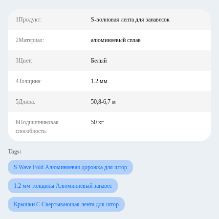
1Продукт:
S-волновая лента для занавесок
2Материал:
алюминиевый сплав
3Цвет:
Белый
4Толщина:
1.2 мм
5Длина:
50,8-6,7 м
6Подшипниковая
50 кг
способность:
Tags:
S Wave Fold Алюминиевая дорожка для штор
1.2 мм толщины Алюминиевый занавес
Крышки С Свертывающая лента для штор