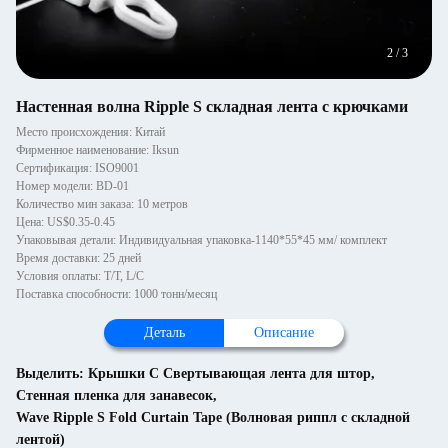
2
/
3
Настенная волна Ripple S складная лента с крючками
Место происхождения: Китай
Фирменное наименование: Iksun
Сертификация: ISO9001
Номер модели: BD-01
Количество мин заказа: 10 метров
Цена: US$0.35-0.45
Упаковывая детали: Индивидуальная упаковка-1140*55*45 мм/ комплект
Время доставки: 25 дней
Условия оплаты: T/T, L/C
Поставка способности: 1000 тонн/месяц
Деталь
Описание
Выделить:
Крышки С Свертывающая лента для штор
,
Стенная пленка для занавесок
,
Wave Ripple S Fold Curtain Tape (Волновая риппл с складной
лентой)