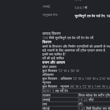
लम्बाई:
5.8-6.7 मी
प्रमुखता देना:
सुरुचिपूर्ण एस वेव पर्दा टेप
100
,
उत्पाद विवरण
100 मिमी सुरुचिपूर्ण एस वेव पर्दे टेप वेव पर्दे
विवरण
कमरे के विभाजन और निर्माण प्रणालियों को आसानी से 
बड़े स्थानों के लिए आवश्यक पर्दे ट्रैक प्रदान करता है.
इसमें क्या शामिल है?
पर्दे की छड़ें शामिल
वजन और आयाम
छोटा आकार
कुल मिलाकर 72' W x 36' W
अधिकतम
कुल मिलाकर - अधिकतम 72' W x 144' W x 216' W
न्यूनतम
कुल मिलाकर - न्यूनतम 36' W x 72' W x 144' W 
BD01 S तह पर्दे टेप
रिपल फोल्ड वेव कर्टेन ट्र
प्रकार
19-22 फीट
लम्बाई
टी5
ताप
मोटाई
1.25 मिमी डिफ़ॉल्ट रूप स