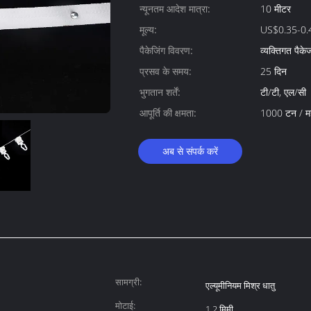
न्यूनतम आदेश मात्रा:
10 मीटर
मूल्य:
US$0.35-0.
पैकेजिंग विवरण:
व्यक्तिगत प
प्रसव के समय:
25 दिन
भुगतान शर्तें:
टी/टी, एल/सी
आपूर्ति की क्षमता:
1000 टन / म
अब से संपर्क करें
सामग्री:
एल्यूमीनियम मिश्र धातु
मोटाई:
1.2 मिमी