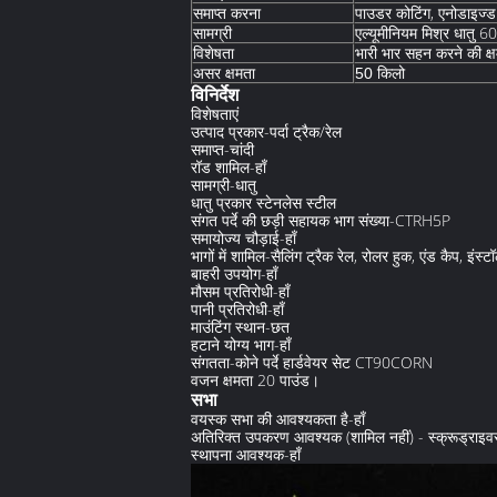
समाप्त करना
पाउडर कोटिंग, एनोडाइज्ड
सामग्री
एल्यूमीनियम मिश्र धातु 6
विशेषता
भारी भार सहन करने की क्
असर क्षमता
50 किलो
विनिर्देश
विशेषताएं
उत्पाद प्रकार-पर्दा ट्रैक/रेल
समाप्त-चांदी
रॉड शामिल-हाँ
सामग्री-धातु
धातु प्रकार स्टेनलेस स्टील
संगत पर्दे की छड़ी सहायक भाग संख्या-CTRH5P
समायोज्य चौड़ाई-हाँ
भागों में शामिल-सैलिंग ट्रैक रेल, रोलर हुक, एंड कैप, इंस्ट
बाहरी उपयोग-हाँ
मौसम प्रतिरोधी-हाँ
पानी प्रतिरोधी-हाँ
माउंटिंग स्थान-छत
हटाने योग्य भाग-हाँ
संगतता-कोने पर्दे हार्डवेयर सेट CT90CORN
वजन क्षमता 20 पाउंड।
सभा
वयस्क सभा की आवश्यकता है-हाँ
अतिरिक्त उपकरण आवश्यक (शामिल नहीं) - स्क्रूड्राइव
स्थापना आवश्यक-हाँ