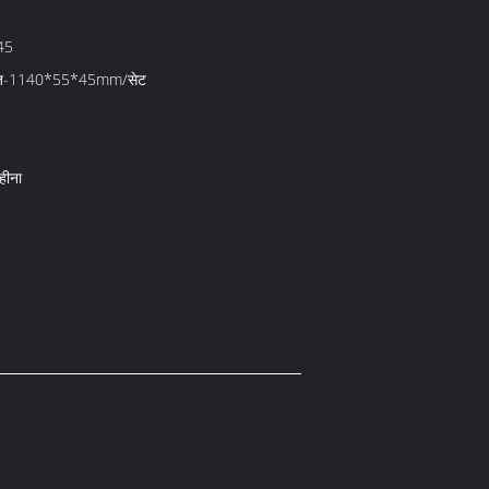
45
ैकेज-1140*55*45mm/सेट
हीना