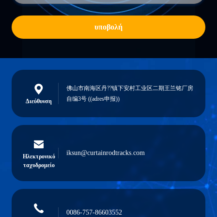
υποβολή
佛山市南海区丹??镇下安村工业区二期王兰铭厂房
自编3号 ((adres申报))
Διεύθυνση
iksun@curtainrodtracks.com
Ηλεκτρονικό
ταχυδρομείο
0086-757-86603552