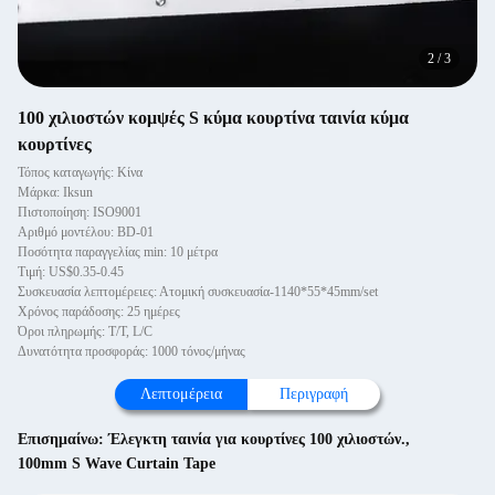
2
/
3
100 χιλιοστών κομψές S κύμα κουρτίνα ταινία κύμα
κουρτίνες
Τόπος καταγωγής: Κίνα
Μάρκα: Iksun
Πιστοποίηση: ISO9001
Αριθμό μοντέλου: BD-01
Ποσότητα παραγγελίας min: 10 μέτρα
Τιμή: US$0.35-0.45
Συσκευασία λεπτομέρειες: Ατομική συσκευασία-1140*55*45mm/set
Χρόνος παράδοσης: 25 ημέρες
Όροι πληρωμής: T/T, L/C
Δυνατότητα προσφοράς: 1000 τόνος/μήνας
Λεπτομέρεια
Περιγραφή
Επισημαίνω:
Έλεγκτη ταινία για κουρτίνες 100 χιλιοστών.
,
100mm S Wave Curtain Tape