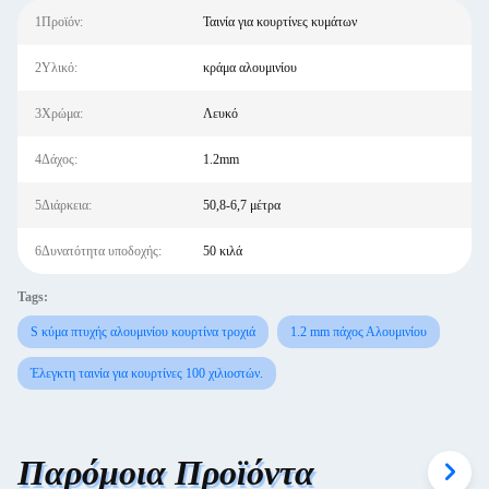
1Προϊόν:
Ταινία για κουρτίνες κυμάτων
2Υλικό:
κράμα αλουμινίου
3Χρώμα:
Λευκό
4Δάχος:
1.2mm
5Διάρκεια:
50,8-6,7 μέτρα
6Δυνατότητα υποδοχής:
50 κιλά
Tags:
S κύμα πτυχής αλουμινίου κουρτίνα τροχιά
1.2 mm πάχος Αλουμινίου
Έλεγκτη ταινία για κουρτίνες 100 χιλιοστών.
Παρόμοια Προϊόντα