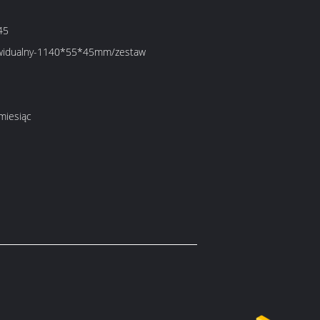
45
ywidualny-1140*55*45mm/zestaw
miesiąc