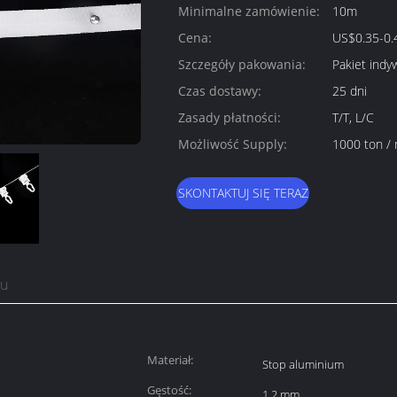
Minimalne zamówienie:
10m
Cena:
US$0.35-0.
Szczegóły pakowania:
Pakiet ind
Czas dostawy:
25 dni
Zasady płatności:
T/T, L/C
Możliwość Supply:
1000 ton / 
SKONTAKTUJ SIĘ TERAZ
tu
Materiał:
Stop aluminium
Gęstość:
1,2 mm