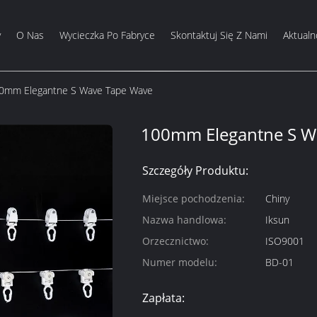
y
O Nas
Wycieczka Po Fabryce
Skontaktuj Się Z Nami
Aktualn
0mm Elegantne S Wave Tape Wave
100mm Elegantne S W
Szczegóły Produktu:
Miejsce pochodzenia:
Chiny
Nazwa handlowa:
Iksun
Orzecznictwo:
ISO9001
Numer modelu:
BD-01
Zapłata: