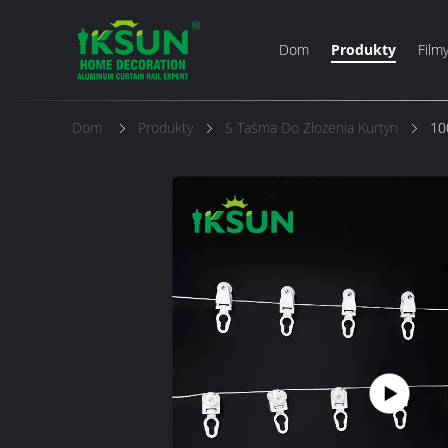
Dom
Produkty
Film
Dom
Produkty
S Taśma Do Złożenia Kurtyn
10