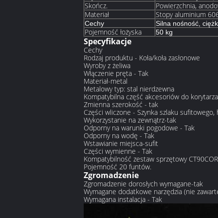
Skończ.
Powierzchnia, anod
Materiał
Stopy aluminium 60
Cechy
Silna nośność, cięż
Pojemność łożyska
50 kg
Specyfikacje
Cechy
Rodzaj produktu - Koła/koła zasłonowe
Wyroby z żeliwa
Włączenie pręta - Tak
Materiał-metal
Metalowy typ: stal nierdzewna
Kompatybilna część akcesoriów do korytar
Zmienna szerokość - tak
Części wliczone - Szynka szlaku sufitowego, h
Wykorzystanie na zewnątrz-tak
Odporny na warunki pogodowe - Tak
Odporny na wodę - Tak
Wstawianie miejsca-sufit
Części wymienne - Tak
Kompatybilność zestaw sprzętowy CT90CO
Pojemność 20 funtów.
Zgromadzenie
Zgromadzenie dorosłych wymagane-tak
Wymagane dodatkowe narzędzia (nie zawarte
Wymagana instalacja - Tak