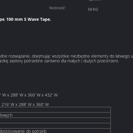
Nośność:
50 KG
pe
100 mm S Wave Tape.
,
dne rozwiązanie, obejmując wszystkie niezbędne elementy do łatwego u
żkę zasłony potrzebne zarówno dla małych i dużych przestrzeni.
' W x 288' W x 360' W x 432' W
 216' W x 288' W x 360' W
alowych
dostosowanie do potrzeb