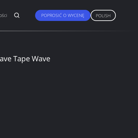
ości
POPROSIĆ O WYCENĘ
POLISH
ave Tape Wave