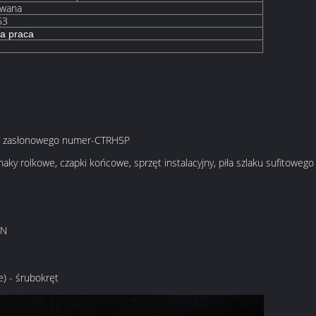
owana
63
ka praca
za zasłonowego numer-CTRH5P
aky rolkowe, czapki końcowe, sprzęt instalacyjny, piła szlaku sufitowego 
RN
) - śrubokręt