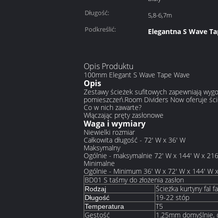
Długość:
5,8-6,7m
Podkreślić:
Elegantna S Wave Ta
Opis Produktu
100mm Elegant S Wave Tape Wave
Opis
Zestawy ścieżek sufitowych zapewniają wygo
pomieszczeń.Room Dividers Now oferuje ście
Co w nich zawarte?
Włączając pręty zasłonowe
Waga i wymiary
Niewielki rozmiar
Całkowita długość - 72' W x 36' W
Maksymalny
Ogólnie - maksymalnie 72' W x 144' W x 216
Minimalne
Ogólnie - Minimum 36' W x 72' W x 144' W x
BD01 S taśmy do złożenia zasłon
Ścieżka kurtyny fal f
Rodzaj
19-22 stóp
Długość
T5
Temperatura
Gęstość
1.25mm domyślnie, 