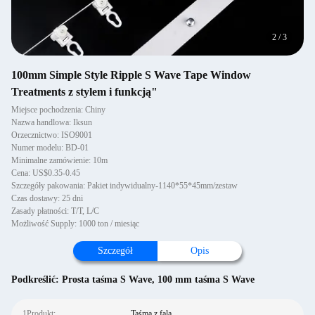
2
/
3
100mm Simple Style Ripple S Wave Tape Window
Treatments z stylem i funkcją"
Miejsce pochodzenia: Chiny
Nazwa handlowa: Iksun
Orzecznictwo: ISO9001
Numer modelu: BD-01
Minimalne zamówienie: 10m
Cena: US$0.35-0.45
Szczegóły pakowania: Pakiet indywidualny-1140*55*45mm/zestaw
Czas dostawy: 25 dni
Zasady płatności: T/T, L/C
Możliwość Supply: 1000 ton / miesiąc
Szczegół
Opis
Podkreślić:
Prosta taśma S Wave
,
100 mm taśma S Wave
1Produkt:
Taśma z falą