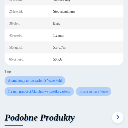
2Materiał:
Stop aluminium
3Kolor:
Biały
4Gęstość:
1,2 mm
5Długość:
5,8-6,7m
6Nośność:
50 KG
Tags:
Aluminiowy tor do zasłon S Wave Fold
1.2 mm grubości Aluminiowy ścieżka zasłony
Prosta taśma S Wave
Podobne Produkty