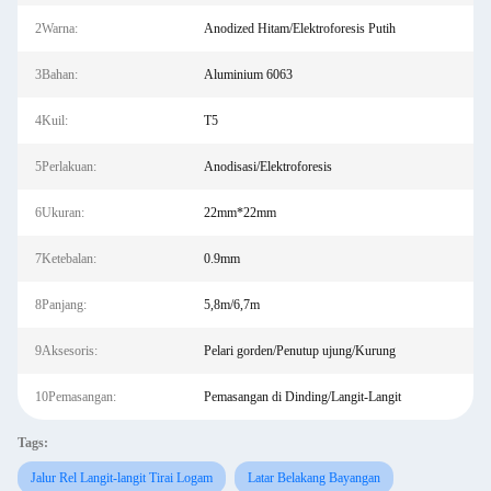
2Warna:
Anodized Hitam/Elektroforesis Putih
3Bahan:
Aluminium 6063
4Kuil:
T5
5Perlakuan:
Anodisasi/Elektroforesis
6Ukuran:
22mm*22mm
7Ketebalan:
0.9mm
8Panjang:
5,8m/6,7m
9Aksesoris:
Pelari gorden/Penutup ujung/Kurung
10Pemasangan:
Pemasangan di Dinding/Langit-Langit
Tags:
Jalur Rel Langit-langit Tirai Logam
Latar Belakang Bayangan