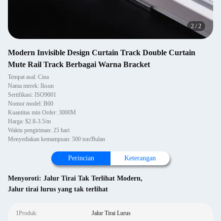
2
/
2
Modern Invisible Design Curtain Track Double Curtain
Mute Rail Track Berbagai Warna Bracket
Tempat asal: Cina
Nama merek: Iksun
Sertifikasi: ISO9001
Nomor model: B60
Kuantitas min Order: 3000M
Harga: $2.8-3.5/m
Waktu pengiriman: 25 hari
Menyediakan kemampuan: 500 ton/Bulan
Perincian
Keterangan
Menyoroti:
Jalur Tirai Tak Terlihat Modern
,
Jalur tirai lurus yang tak terlihat
1Produk:
Jalur Tirai Lurus