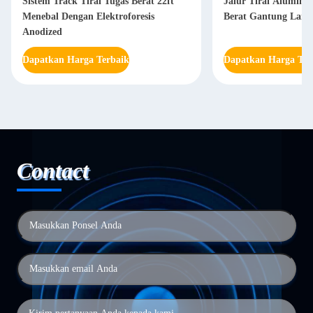
Sistem Track Tirai Tugas Berat 22ft
Jalur Tirai Alumini
Menebal Dengan Elektroforesis
Berat Gantung Langi
Anodized
Dapatkan Harga Terbaik
Dapatkan Harga Ter
Contact