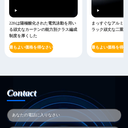
22ftは陽極酸化された電気泳動を用い
まっすぐなアルミニ
る頑丈なカーテンの能力別クラス編成
ラック頑丈な二重に
制度を厚くした
最もよい価格を得なさい
最もよい価格を得な
Contact