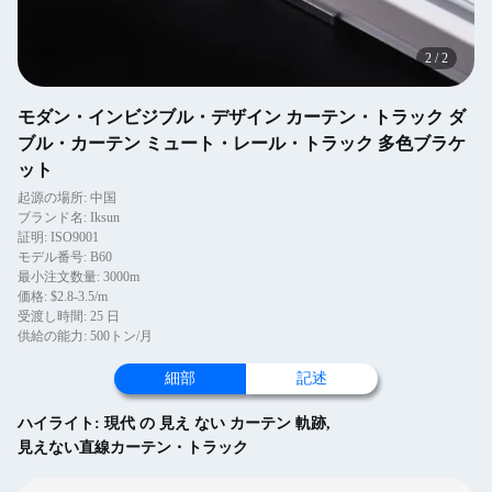
2
/
2
モダン・インビジブル・デザイン カーテン・トラック ダ
ブル・カーテン ミュート・レール・トラック 多色ブラケ
ット
起源の場所: 中国
ブランド名: Iksun
証明: ISO9001
モデル番号: B60
最小注文数量: 3000m
価格: $2.8-3.5/m
受渡し時間: 25 日
供給の能力: 500トン/月
細部
記述
ハイライト:
現代 の 見え ない カーテン 軌跡
,
見えない直線カーテン・トラック