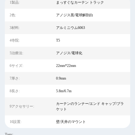
1製品:
まっすぐなカーテン トラック
2色:
アノジス黒/電球解剖白
3材料:
アルミニウム6063
4寺院:
T5
5治療法:
アノジス/電球化
6サイズ:
22mm*22mm
7厚さ:
0.9mm
8長さ:
5.8m/6.7m
カーテンのランナー/エンド キャップ/ブラ
9アクセサリー:
ケット
10設置:
壁/天井のマウント
Tags: