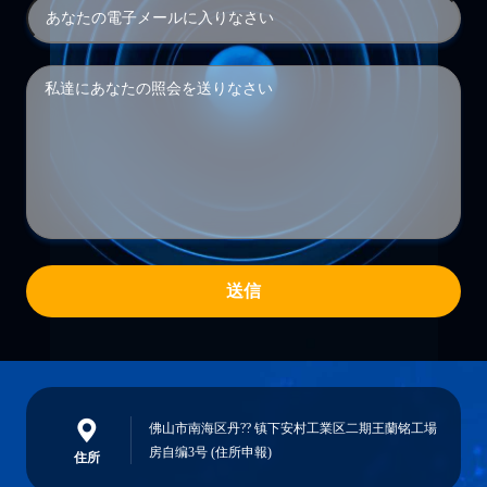
送信
佛山市南海区丹?? 镇下安村工業区二期王蘭铭工場
房自编3号 (住所申報)
住所