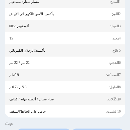
1المنتج:
مسار ستارة مستقيم
2اللون:
بأكسيد الأسود/الكهربائي الأبيض
3المواد:
ألومنيوم 6063
4معبد:
T5
5علاج:
بأكسيد/الرحلان الكهربائي
6الحجم:
22 مم * 22 مم
7السماكة:
0.9ملم
8الطول:
5.8 م / 6.7 م
9مُكَمِّلات:
عداء ستائر / أغطية نهاية / كتائف
10التثبيت:
حامل على الحائط/السقف
Tags: