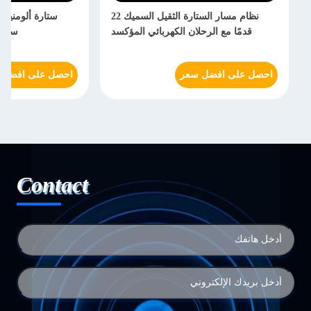
نظام مسار الستارة الثقيل السميك 22
ستارة ألومنيو
قدمًا مع الرحلان الكهربائي المؤكسد
سقف 
احصل على افضل سعر
احصل على افضل 
Contact