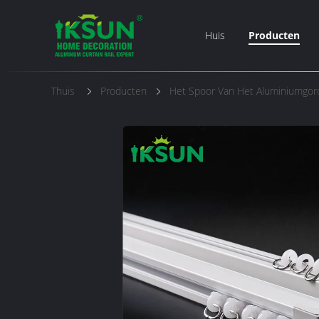
Huis
Producten
Thuis
Producten
Het Spoor Van Het Aluminiumgord