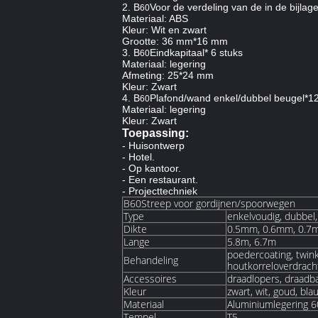
2. B
Voor de verdeling van de in de bijla
60
Materiaal: ABS
Kleur: Wit en zwart
Grootte: 36 mm*16 mm
3. B
Eindkapitaal* 6 stuks
60
Materiaal: legering
Afmeting: 25*24 mm
Kleur: Zwart
4. B
Plafond/wand enkel/dubbel beugel*12
60
Materiaal: legering
Kleur: Zwart
Toepassing:
- Huisontwerp
- Hotel.
- Op kantoor.
- Een restaurant.
- Projecttechniek
B60Streep voor gordijnen/spoorwegen
Type
enkelvoudig, dubbel,
Dikte
0.5mm, 0.6mm, 0.7
Lange
5.8m, 6.7m
poedercoating, twink
Behandeling
houtkorreloverdrach
Accessoires
draadlopers, draad
Kleur
zwart, wit, goud, bl
Materiaal
Aluminiumlegering 
Tempel
T5