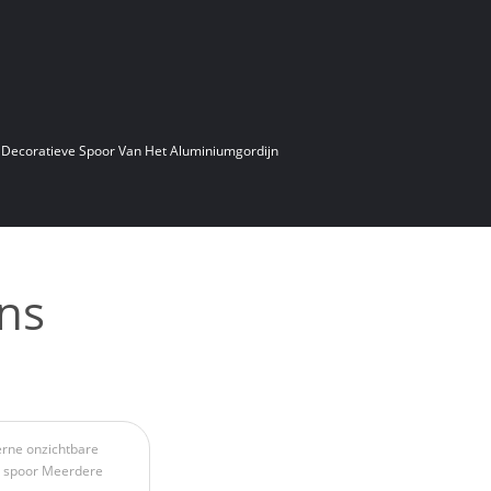
 Decoratieve Spoor Van Het Aluminiumgordijn
ns