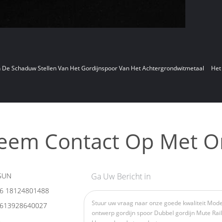
n De Schaduw Stellen Van Het Gordijnspoor Van Het Achtergrondwitmetaal
Het
eem Contact Op Met O
SUN
Ga Uw Bericht in
6 18124801488
613928640027