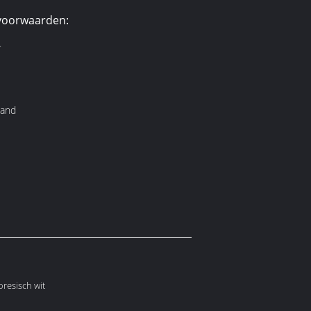
voorwaarden:
r
aand
resisch wit