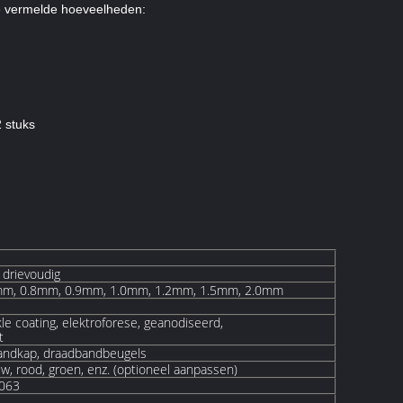
ge vermelde hoeveelheden:
 stuks
 drievoudig
mm, 0.8mm, 0.9mm, 1.0mm, 1.2mm, 1.5mm, 2.0mm
le coating, elektroforese, geanodiseerd,
t
bandkap, draadbandbeugels
auw, rood, groen, enz. (optioneel aanpassen)
6063