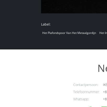
Label:
Het Plafondspoor Van Het Metaalgordijn
Het I
N
Contactpersoon:
IK
Telefoonnummer:
+8
Whatsapp:
+8