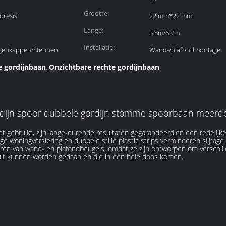
Grootte:
oresis
22 mm*22 mm
Lange:
5.8m/6.7m
Installatie:
igenkappen/Steunen
Wand-/plafondmontage
e gordijnbaan
Onzichtbare rechte gordijnbaan
,
dijn spoor dubbele gordijn stomme spoorbaan meerde
t gebruikt, zijn lange-durende resultaten gegarandeerd.en een redelijk
ge woningversiering en dubbele stille plastic strips verminderen slijtage 
eren van wand- en plafondbeugels, omdat ze zijn ontworpen om verschi
 uit kunnen worden gedaan en die in een hele doos komen.