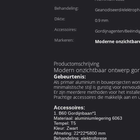
Behandeling:
Geanodiseerd/elektroph
Dikte:
0.9 mm
Accessoires:
Gordijnagenten/Beëind
Markeren:
Moderne onzichtbar
Productomschrijving
Modern onzichtbaar ontwerp gor
Gebeurtenis:
Als primair aluminium in bouwprojecten word
minimalistische stijl is gunstig voor eenvoudi
Er zijn meerdere methoden voor het install
Prachtige accessoires die makkelijk aan en
Accessoires:
1. B60 Gordijnbaan*1
Materiaal: aluminiumlegering 6063
Tempel: T5
Kleur: Zwart
Afmeting: 22*22*5800 mm
Behandeling: elektroforese