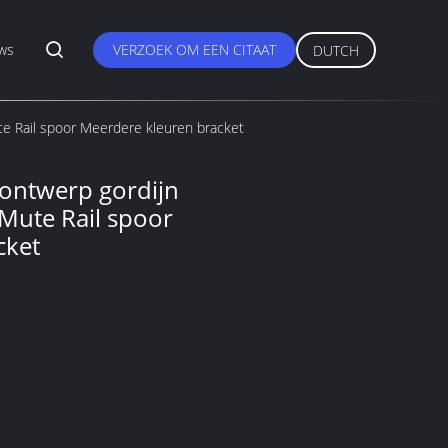
ws
VERZOEK OM EEN CITAAT
DUTCH
e Rail spoor Meerdere kleuren bracket
ontwerp gordijn
Mute Rail spoor
cket