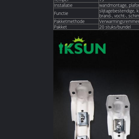
Installatie
wandmontage, plaf
slijtagebestendige, 
Functie
brand-, vocht-, schi
Pakketmethode
Verwarmingsremmend
Pakket
20 stuks/bundel