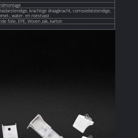
ondmontage
krasbestendige, krachtige draagkracht, corrosiebestendige,
mmel-, water- en roestvast
e folie, EPE, W
oven
zak, karton