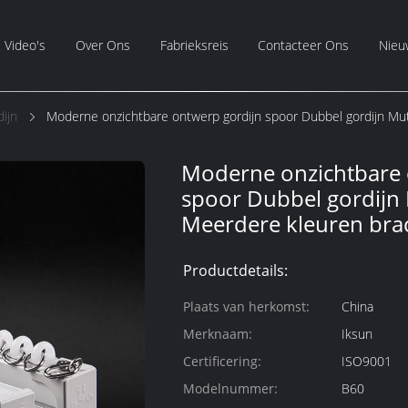
Video's
Over Ons
Fabrieksreis
Contacteer Ons
Nieu
ijn
Moderne onzichtbare ontwerp gordijn spoor Dubbel gordijn Mut
Moderne onzichtbare 
spoor Dubbel gordijn 
Meerdere kleuren bra
Productdetails:
Plaats van herkomst:
China
Merknaam:
Iksun
Certificering:
ISO9001
Modelnummer:
B60