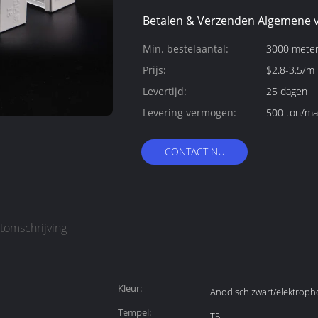
Betalen & Verzenden Algemene 
Min. bestelaantal:
3000 mete
Prijs:
$2.8-3.5/m
Levertijd:
25 dagen
Levering vermogen:
500 ton/m
CONTACT NU
tomschrijving
Kleur:
Anodisch zwart/elektropho
Tempel:
T5