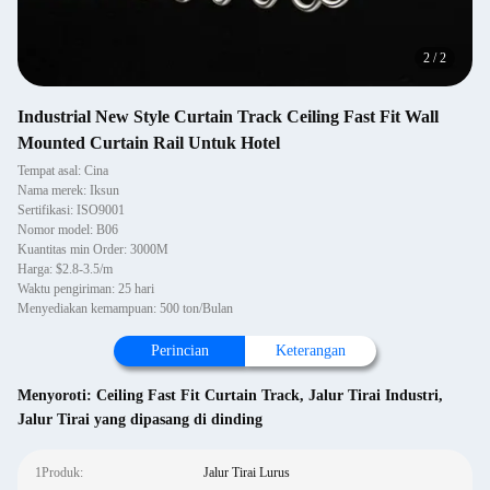
2
/
2
Industrial New Style Curtain Track Ceiling Fast Fit Wall
Mounted Curtain Rail Untuk Hotel
Tempat asal: Cina
Nama merek: Iksun
Sertifikasi: ISO9001
Nomor model: B06
Kuantitas min Order: 3000M
Harga: $2.8-3.5/m
Waktu pengiriman: 25 hari
Menyediakan kemampuan: 500 ton/Bulan
Perincian
Keterangan
Menyoroti:
Ceiling Fast Fit Curtain Track
,
Jalur Tirai Industri
,
Jalur Tirai yang dipasang di dinding
1Produk:
Jalur Tirai Lurus