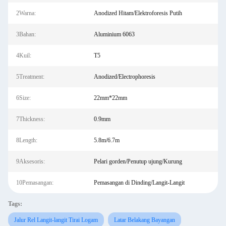
2Warna:
Anodized Hitam/Elektroforesis Putih
3Bahan:
Aluminium 6063
4Kuil:
T5
5Treatment:
Anodized/Electrophoresis
6Size:
22mm*22mm
7Thickness:
0.9mm
8Length:
5.8m/6.7m
9Aksesoris:
Pelari gorden/Penutup ujung/Kurung
10Pemasangan:
Pemasangan di Dinding/Langit-Langit
Tags:
Jalur Rel Langit-langit Tirai Logam
Latar Belakang Bayangan