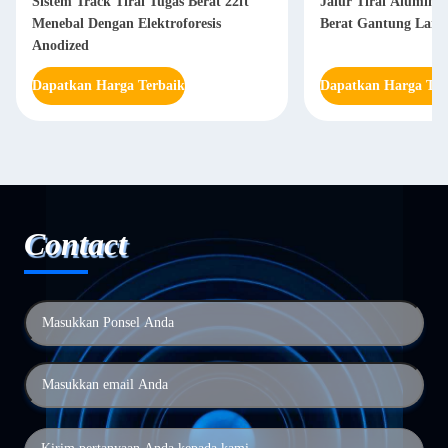
Sistem Track Tirai Tugas Berat 22ft
Jalur Tirai Alumini
Menebal Dengan Elektroforesis
Berat Gantung Langi
Anodized
Dapatkan Harga Terbaik
Dapatkan Harga Ter
Contact