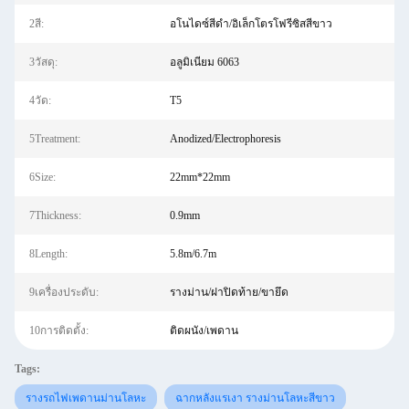
2สี:
อโนไดซ์สีดำ/อิเล็กโตรโฟรีซิสสีขาว
3วัสดุ:
อลูมิเนียม 6063
4วัด:
T5
5Treatment:
Anodized/Electrophoresis
6Size:
22mm*22mm
7Thickness:
0.9mm
8Length:
5.8m/6.7m
9เครื่องประดับ:
รางม่าน/ฝาปิดท้าย/ขายึด
10การติดตั้ง:
ติดผนัง/เพดาน
Tags:
รางรถไฟเพดานม่านโลหะ
ฉากหลังแรเงา รางม่านโลหะสีขาว