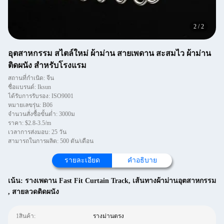
2
/
2
อุตสาหกรรม สไตล์ใหม่ ผ้าม่าน สายเพดาน สะสมไว ผ้าม่าน
ติดผนัง สําหรับโรงแรม
สถานที่กำเนิด: จีน
ชื่อแบรนด์: Iksun
ได้รับการรับรอง: ISO9001
หมายเลขรุ่น: B06
จำนวนสั่งซื้อขั้นต่ำ: 3000ม
ราคา: $2.8-3.5/m
เวลาการส่งมอบ: 25 วัน
สามารถในการผลิต: 500 ตัน/เดือน
รายละเอียด
คำอธิบาย
เน้น:
รางเพดาน Fast Fit Curtain Track
,
เส้นทางผ้าม่านอุตสาหกรรม
,
สายลวดติดผนัง
1สินค้า:
รางม่านตรง