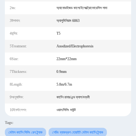
2রঙ:
অ্যানোডাইজড কালো/ইলেক্ট্রোফোরেসিস সাদা
3উপাদান:
অ্যালুমিনিয়াম 6063
4মন্দির:
T5
5Treatment:
Anodized/Electrophoresis
6Size:
22mm*22mm
7Thickness:
0.9mm
8Length:
5.8m/6.7m
9আনুষাঙ্গিক:
কার্টেন রানার/এন্ড ক্যাপ/বন্ধনী
10ইনস্টলেশন:
ওয়াল/সিলিং মাউন্ট
Tags:
মেটাল কার্টেন সিলিং রেল ট্র্যাক
শেডিং ব্যাকড্রপ হোয়াইট মেটাল কার্টেন ট্র্যাক