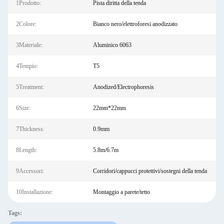
1Prodotto:
Pista diritta della tenda
2Colore:
Bianco nero/elettroforesi anodizzato
3Materiale:
Aluminico 6063
4Tempio:
T5
5Treatment:
Anodized/Electrophoresis
6Size:
22mm*22mm
7Thickness:
0.9mm
8Length:
5.8m/6.7m
9Accessori:
Corridori/cappucci protettivi/sostegni della tenda
10Installazione:
Montaggio a parete/tetto
Tags: