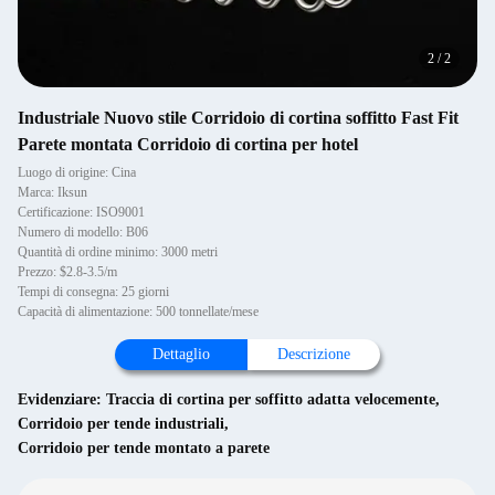
2
/
2
Industriale Nuovo stile Corridoio di cortina soffitto Fast Fit
Parete montata Corridoio di cortina per hotel
Luogo di origine: Cina
Marca: Iksun
Certificazione: ISO9001
Numero di modello: B06
Quantità di ordine minimo: 3000 metri
Prezzo: $2.8-3.5/m
Tempi di consegna: 25 giorni
Capacità di alimentazione: 500 tonnellate/mese
Dettaglio
Descrizione
Evidenziare:
Traccia di cortina per soffitto adatta velocemente
,
Corridoio per tende industriali
,
Corridoio per tende montato a parete