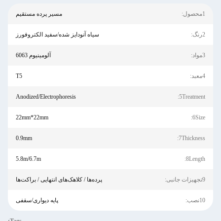
1محصول:
مسیر پرده مستقیم
2رنگ:
سیاه آنودایز شده/سفید الکتروفورز
3مواد:
آلومینیوم 6063
4معبد:
T5
Anodized/Electrophoresis
5Treatment:
22mm*22mm
6Size:
0.9mm
7Thickness:
5.8m/6.7m
8Length:
9تجهیزات جانبی:
پرده‌ها / کلاهک‌های انتهایی / براکت‌ها
10نصب:
پایه دیواری/سقفی