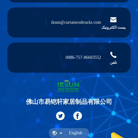
iksun@curtainrodtracks.com
پست الکترونیک
0086-757-86603552
تلفن
佛山市易铠轩家居制品有限公司