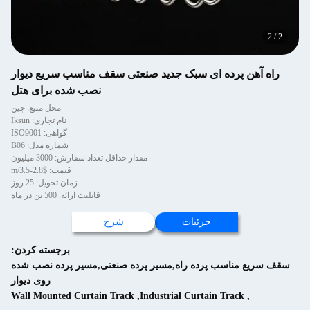
2
/
2
راه آهن پرده ای سبک جدید صنعتی سقف مناسب سریع دیوار
نصب شده برای هتل
محل منبع: چین
نام تجاری: Iksun
گواهی: ISO9001
شماره مدل: B06
مقدار حداقل تعداد سفارش: 3000 میلیون
قیمت: $2.8-3.5/m
زمان تحویل: 25 روز
قابلیت ارائه: 500 تن در ماه
جزئیات
شرح
برجسته کردن:
سقف سريع مناسب پرده راه,مسیر پرده صنعتی,مسیر پرده نصب شده
روی دیوار
Wall Mounted Curtain Track
,
Industrial Curtain Track
,