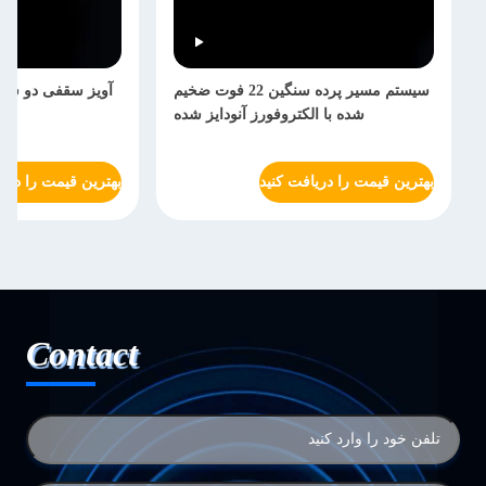
سیستم مسیر پرده سنگین 22 فوت ضخیم
آویز سقفی دو سق
شده با الکتروفورز آنودایز شده
بهترین قیمت را دریافت کنید
بهترین قیمت را دریا
Contact