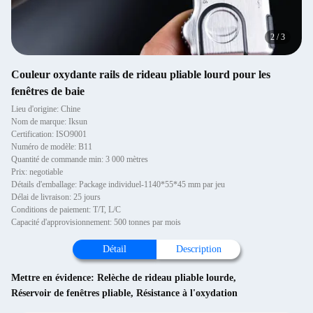
2
/
3
Couleur oxydante rails de rideau pliable lourd pour les
fenêtres de baie
Lieu d'origine: Chine
Nom de marque: Iksun
Certification: ISO9001
Numéro de modèle: B11
Quantité de commande min: 3 000 mètres
Prix: negotiable
Détails d'emballage: Package individuel-1140*55*45 mm par jeu
Délai de livraison: 25 jours
Conditions de paiement: T/T, L/C
Capacité d'approvisionnement: 500 tonnes par mois
Détail
Description
Mettre en évidence:
Relèche de rideau pliable lourde
,
Réservoir de fenêtres pliable
,
Résistance à l'oxydation