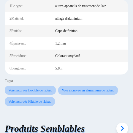
1Le type:
autres appareils de traitement de l'air
2Matériel:
alliage d'aluminium
3Finials:
Caps de finition
4Épaisseur:
1.2 mm
5Procédure:
Colorant oxydatif
6Longueur:
5.8m
Tags:
Voie incurvée flexible de rideau
Voie incurvée en aluminium de rideau
Voie incurvée Pliable de rideau
Produits Semblables