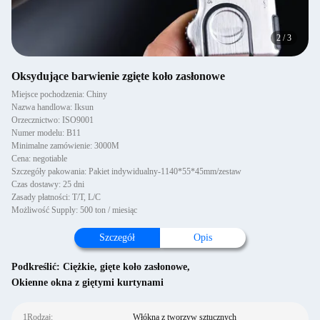
2
/
3
Oksydujące barwienie zgięte koło zasłonowe
Miejsce pochodzenia: Chiny
Nazwa handlowa: Iksun
Orzecznictwo: ISO9001
Numer modelu: B11
Minimalne zamówienie: 3000M
Cena: negotiable
Szczegóły pakowania: Pakiet indywidualny-1140*55*45mm/zestaw
Czas dostawy: 25 dni
Zasady płatności: T/T, L/C
Możliwość Supply: 500 ton / miesiąc
Szczegół
Opis
Podkreślić:
Ciężkie
,
gięte koło zasłonowe
,
Okienne okna z giętymi kurtynami
1Rodzaj:
Włókna z tworzyw sztucznych