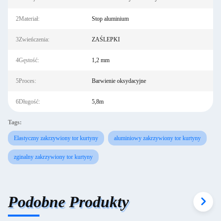
2Materiał:
Stop aluminium
3Zwieńczenia:
ZAŚLEPKI
4Gęstość:
1,2 mm
5Proces:
Barwienie oksydacyjne
6Długość:
5,8m
Tags:
Elastyczny zakrzywiony tor kurtyny
aluminiowy zakrzywiony tor kurtyny
zginalny zakrzywiony tor kurtyny
Podobne Produkty