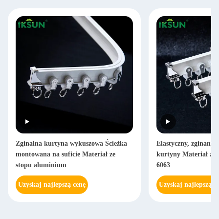
Zginalna kurtyna wykuszowa Ścieżka
Elastyczny, zginany,
montowana na suficie Materiał ze
kurtyny Materiał ze
stopu aluminium
6063
Uzyskaj najlepszą cenę
Uzyskaj najlepszą c