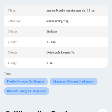
1Type:
met een breedte van niet meer dan 15 mm
2Materiaal:
aluminiumlegering
3Finials:
Eindcaps
4Dikte:
1.2 mm
5Proces:
Oxiderende kleurstoffen
6Lange:
5.8m
Tags:
Flexibel Gebogen Gordijnspoor
Aluminium Gebogen Gordijnspoor
Bendable Gebogen Gordijnspoor