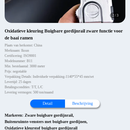
2
/
3
Oxidatieve kleuring Buigbare gordijnrail zware functie voor
de baai ramen
Plaats van herkomst: China
Merknaam: Iksun
Certificering: ISO9001
Modelnummer: B11
Min. bestelaantal: 3000 meter
Prijs: negotiable
Verpakking Details: Individuele verpakking-1140*55*45 mm/set
Levertijd: 25 dagen
Betalingscondities: T/T, L/C
Levering vermogen: 500 ton/maand
Detail
Beschrijving
Markeren:
Zware buigbare gordijnrail
,
Buitenruimte-vensters met buigbare gordijnen
,
Oxidatieve kleurstof buigbare gordijnrail