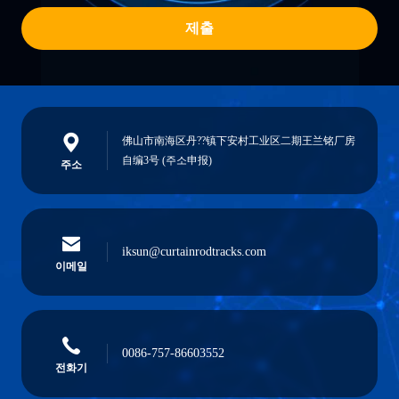
제출
佛山市南海区丹??镇下安村工业区二期王兰铭厂房
自编3号 (주소申报)
주소
iksun@curtainrodtracks.com
이메일
0086-757-86603552
전화기