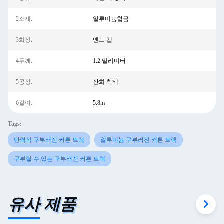
2소재:
알루미늄합금
3화정:
엔드 캡
4두께:
1.2 밀리미터
5공정:
산화 착색
6길이:
5.8m
Tags:
탄력적 구부러진 커튼 트랙
알루미늄 구부러진 커튼 트랙
구부릴 수 있는 구부러진 커튼 트랙
유사 제품