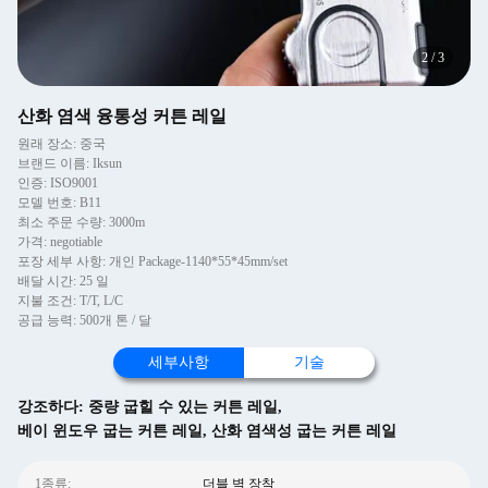
2
/
3
산화 염색 융통성 커튼 레일
원래 장소: 중국
브랜드 이름: Iksun
인증: ISO9001
모델 번호: B11
최소 주문 수량: 3000m
가격: negotiable
포장 세부 사항: 개인 Package-1140*55*45mm/set
배달 시간: 25 일
지불 조건: T/T, L/C
공급 능력: 500개 톤 / 달
세부사항
기술
강조하다:
중량 굽힐 수 있는 커튼 레일
,
베이 윈도우 굽는 커튼 레일
,
산화 염색성 굽는 커튼 레일
1종류:
더블 벽 장착