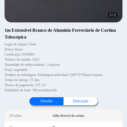
2
/
2
1m Extensivel Branco de Alumínio Ferroviário de Cortina
Telescópica
Lugar de origem: China
Marca: Iksun
Certificação: ISO9001
Número do modelo: SS01
Quantidade de ordem mínima: 1 conjunto
Preço: negotiable
Detalhes da embalagem: Embalagem individual-1140*55*45mm/conjunto
Tempo de entrega: 25 dias
Termos de pagamento: T/T, L/C
Habilidade da fonte: 500 toneladas/mês
Detalhe
Descrição
1Produto:
trilha flexível da cortina