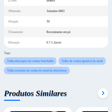
2Cores:
Branco
3Materiais:
Alumínio 6063
4Templo:
T6
5Tratamento:
Revestimento em pó
6Duração:
0.7-1.2m/set
Tags:
Trilha telescópica da cortina Stretchable
Trilho de cortina ajustável do metal
Trilha resistente da cortina do metal da eletroforese
Produtos Similares