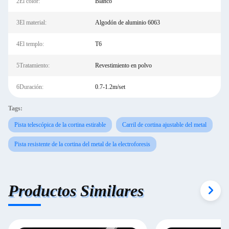
2El color:
Blanco
3El material:
Algodón de aluminio 6063
4El templo:
T6
5Tratamiento:
Revestimiento en polvo
6Duración:
0.7-1.2m/set
Tags:
Pista telescópica de la cortina estirable
Carril de cortina ajustable del metal
Pista resistente de la cortina del metal de la electroforesis
Productos Similares