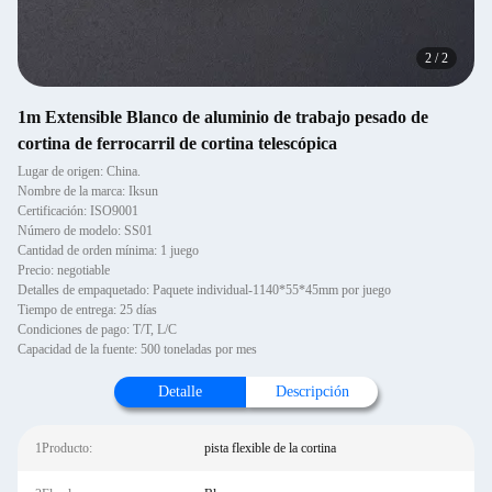
2
/
2
1m Extensible Blanco de aluminio de trabajo pesado de
cortina de ferrocarril de cortina telescópica
Lugar de origen: China.
Nombre de la marca: Iksun
Certificación: ISO9001
Número de modelo: SS01
Cantidad de orden mínima: 1 juego
Precio: negotiable
Detalles de empaquetado: Paquete individual-1140*55*45mm por juego
Tiempo de entrega: 25 días
Condiciones de pago: T/T, L/C
Capacidad de la fuente: 500 toneladas por mes
Detalle
Descripción
1Producto:
pista flexible de la cortina