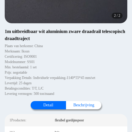
2
/
2
1m uitbreidbaar wit aluminium zware draadrail telescopisch
draadtraject
Plaats van herkomst: China
Merknaam: Iksun
Certificering: ISO9001
Modelnummer: SS01
Min. bestelaantal: 1 set
Prijs: negotiable
Verpakking Details: Individuele verpakking-1140*55*45 mm/set
Levertijd: 25 dagen
Betalingscondities: T/T, L/C
Levering vermogen: 500 ton/maand
Detail
Beschrijving
1Producten:
flexibel gordijnspoor