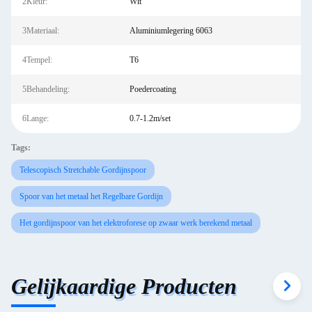
2Kleur:
Wit
3Materiaal:
Aluminiumlegering 6063
4Tempel:
T6
5Behandeling:
Poedercoating
6Lange:
0.7-1.2m/set
Tags:
Telescopisch Stretchable Gordijnspoor
Spoor van het metaal het Regelbare Gordijn
Het gordijnspoor van het elektroforese op zwaar werk berekend metaal
Gelijkaardige Producten