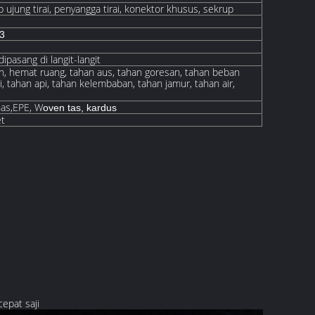
p ujung tirai, penyangga tirai, konektor khusus, sekrup
63
dipasang di langit-langit
n, hemat ruang, tahan aus, tahan goresan, tahan beban
i, tahan api, tahan kelembaban, tahan jamur, tahan air,
as,
EPE, W
oven
tas, kardus
et
epat saji