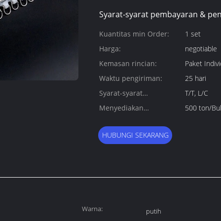
Syarat-syarat pembayaran & pen
Kuantitas min Order:
1 set
Harga:
negotiable
Kemasan rincian:
Paket Indi
Waktu pengiriman:
25 hari
Syarat-syarat
T/T, L/C
pembayaran:
Menyediakan
500 ton/Bu
kemampuan:
HUBUNGI SEKARANG
Warna:
putih