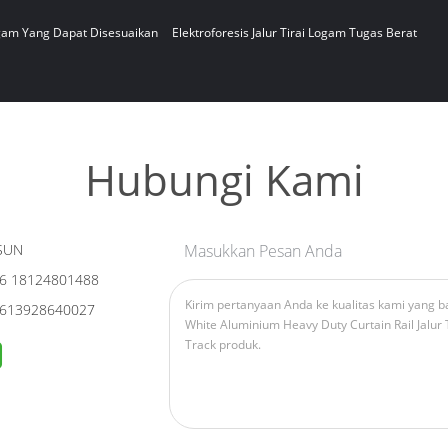
ogam Yang Dapat Disesuaikan
Elektroforesis Jalur Tirai Logam Tugas Berat
Hubungi Kami
SUN
Masukkan Pesan Anda
6 18124801488
613928640027