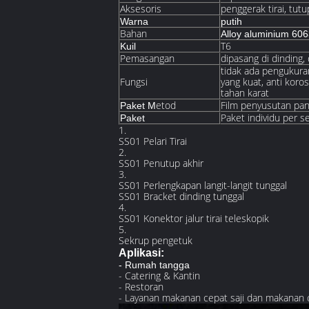
Aksesoris
penggerak tirai, tutu
Warna
putih
Bahan
Alloy aluminium 60
T6
Kuil
Pemasangan
dipasang di dinding, 
tidak ada pengukura
Fungsi
yang kuat, anti koros
tahan karat
etod
Film penyusutan pan
Paket M
Paket individu per s
Paket
1.
SS01 Pelari Tirai
2.
SS01 Penutup akhir
3.
SS01 Perlengkapan langit-langit tunggal
SS01 Bracket dinding tunggal
4.
SS01 Konektor jalur tirai teleskopik
5.
Sekrup pengetuk
Aplikasi:
- Rumah tangga
- Catering & Kantin
- Restoran
- Layanan makanan cepat saji dan makanan c