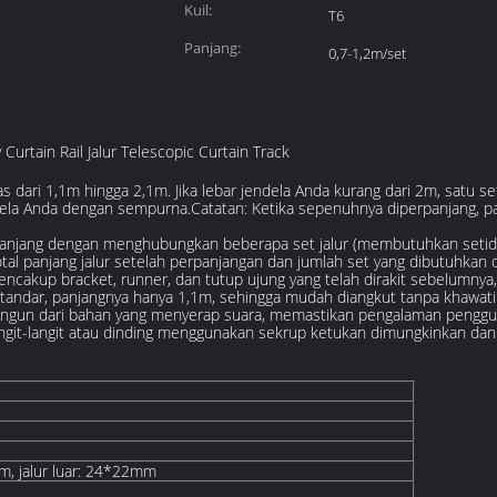
Kuil:
T6
Panjang:
0,7-1,2m/set
rtain Rail Jalur Telescopic Curtain Track
dari 1,1m hingga 2,1m. Jika lebar jendela Anda kurang dari 2m, satu se
dela Anda dengan sempurna.Catatan: Ketika sepenuhnya diperpanjang, p
erpanjang dengan menghubungkan beberapa set jalur (membutuhkan seti
l panjang jalur setelah perpanjangan dan jumlah set yang dibutuhkan d
cakup bracket, runner, dan tutup ujung yang telah dirakit sebelumnya
andar, panjangnya hanya 1,1m, sehingga mudah diangkut tanpa khawatir
angun dari bahan yang menyerap suara, memastikan pengalaman penggun
i langit-langit atau dinding menggunakan sekrup ketukan dimungkinkan da
m, jalur luar: 24*22mm