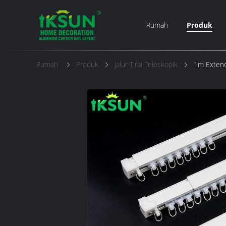
Rumah
Produk
Rumah
Produk
Jalur Tirai Teleskopik
1m Extenda