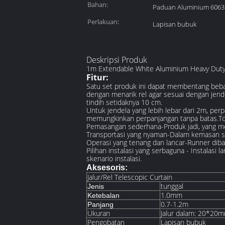
Bahan:
Paduan Aluminium 6063
Perlakuan:
Lapisan bubuk
Deskripsi Produk
1m Extendable White Aluminium Heavy Duty Cu
Fitur:
Satu set produk ini dapat membentang bebas 
dengan menarik rel agar sesuai dengan jen
tindih setidaknya 10 cm.
Untuk jendela yang lebih lebar dari 2m, p
memungkinkan perpanjangan tanpa batas.Tota
Pemasangan sederhana-Produk jadi, yang men
Transportasi yang nyaman-Dalam kemasan st
Operasi yang tenang dan lancar-Runner dib
Pilihan instalasi yang serbaguna - Instalas
skenario instalasi.
Aksesoris:
Jalur/Rel Telescopic Curtain
tunggal
Jenis
1.0mm
Ketebalan
0.7-1.2m
Panjang
Ukuran
Jalur dalam: 20*20m
Pengobatan
Lapisan bubuk