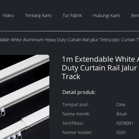
Video
Tentang Kami
Tur Pabrik
Hubungi Kami
Beri
ble White Aluminium Heavy Duty Curtain Rail Jalur Telescopic Curtain T
1m Extendable White
Duty Curtain Rail Jalur
Track
Detail produk:
Tempat asal:
Cina
Nama merek:
Iksun
Sertifikasi:
ISO9001
Nomor model:
SS01