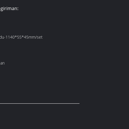
giriman:
vidu-1140*55*45mm/set
lan