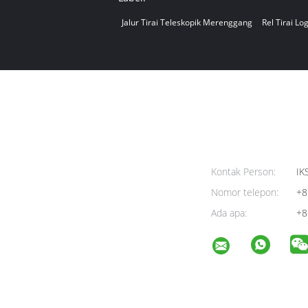
Jalur Tirai Teleskopik Merenggang
Rel Tirai L
Kontak Person:
IK
Nomor telepon:
+8
Ada apa:
+8