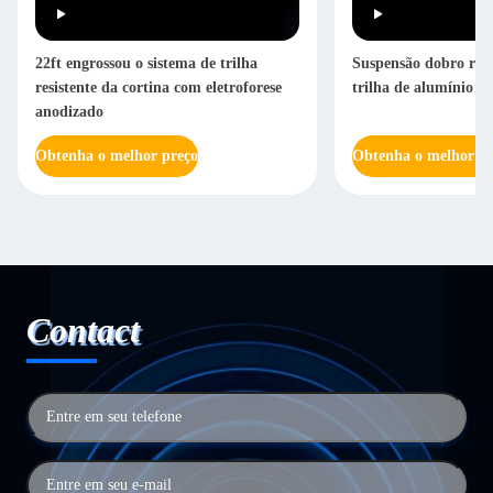
22ft engrossou o sistema de trilha
Suspensão dobro resi
resistente da cortina com eletroforese
trilha de alumínio re
anodizado
Obtenha o melhor preço
Obtenha o melhor pr
Contact