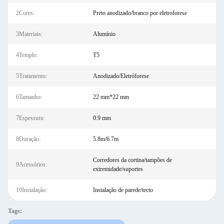
2Cores:
Preto anodizado/branco por eletroforese
3Materiais:
Alumínio
4Templo:
T5
5Tratamento:
Anodizado/Eletróforese
6Tamanho:
22 mm*22 mm
7Espessura:
0.9 mm
8Duração:
5.8m/6.7m
Corredores da cortina/tampões de
9Acessórios:
extremidade/suportes
10Instalação:
Instalação de parede/tecto
Tags: