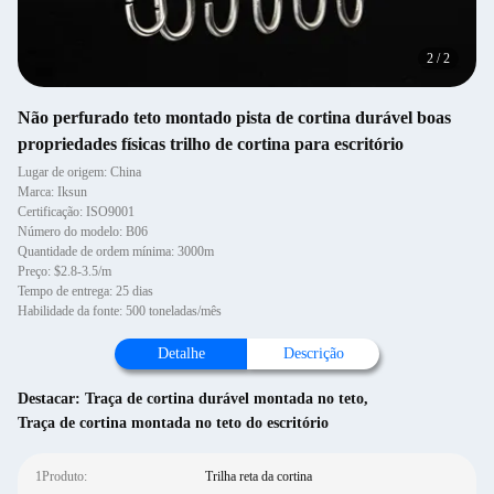
2
/
2
Não perfurado teto montado pista de cortina durável boas
propriedades físicas trilho de cortina para escritório
Lugar de origem: China
Marca: Iksun
Certificação: ISO9001
Número do modelo: B06
Quantidade de ordem mínima: 3000m
Preço: $2.8-3.5/m
Tempo de entrega: 25 dias
Habilidade da fonte: 500 toneladas/mês
Detalhe
Descrição
Destacar:
Traça de cortina durável montada no teto
,
Traça de cortina montada no teto do escritório
1Produto:
Trilha reta da cortina