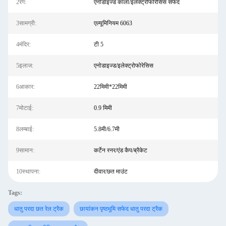
2रंग:
एनोडाइज्ड काला/इलेक्ट्रोफोरेसिस सफेद
3सामग्री:
एल्यूमिनियम 6063
4मंदिर:
टी 5
5इलाज:
एनोडाइज्ड/इलेक्ट्रोफोरेसिस
6आकार:
22मिमी*22मिमी
7मोटाई:
0.9 मिमी
8लम्बाई:
5.8मी/6.7मी
9सामान:
कर्टेन रनर/एंड कैप/ब्रैकेट
10स्थापना:
दीवार/छत माउंट
Tags:
धातु परदा छत रेल ट्रैक
छायांकन पृष्ठभूमि सफेद धातु परदा ट्रैक