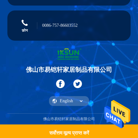
0086-757-86603552
फ़ोन
佛山市易铠轩家居制品有限公司
佛山市易铠轩家居制品有限公司
सर्वोत्तम मूल्य प्राप्त करें
एक कहावत कहना