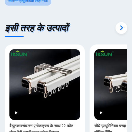
सजावटी एल्यूमीनियम परदा ट्रैक
इसी तरह के उत्पादों
वैद्युतकणसंचलन एनोडाइज्ड के साथ 22 फीट
सीधे एल्यूमिनियम परदा ट्र