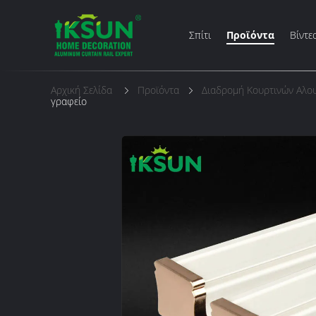
Σπίτι
Προϊόντα
Βίντε
Αρχική Σελίδα
Προϊόντα
Διαδρομή Κουρτινών Αλου
γραφείο