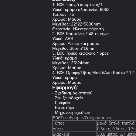
1. Β06 Τροχιά κουρτίνας*1
Υλικό: κράμα αλουμινίου 6063
Τάπλος: T5
Χρώμα: Μαύρο
Μέγεθος: 22*22*5800mm
Θεραπεία: Ηλεκτροφόρηση
2. B06 Κουρτίνες * 48 τεμάχια
Υλικό: ABS
Χρώμα: Λευκό και μαύρο
Μέγεθος:36mm*16mm
3. B06 Τελικό κεφάλαιο * 6pcs
Υλικό: κράμα
Μέγεθος: 25*24mm
Χρώμα: Μαύρο
4. Β06 Οροφή/Τίβος Μονό/Δύο Κράτες* 12 
Υλικό: κράμα
Χρώμα: Μαύρο
Εφαρμογή:
- Σχεδιασμός σπιτιού
- Στο ξενοδοχείο.
- Γραφείο.
- Εστιατόριο.
- Μηχανική σχεδίων
Β06Συνοδρόμιο/Σιδηρόδρομος
Τύπος
μονό, διπλό, τριπλό
Δάχος
0.5mm, 0.6mm, 0.7
Διάρκεια
50,8 μέτρα, 6,7 μέτρ