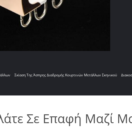
τάλλων
Σκίαση Της Άσπρης Διαδρομής Κουρτινών Μετάλλων Σκηνικού
Διακο
λάτε Σε Επαφή Μαζί Μ