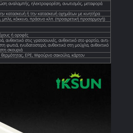
ώση αναλαμπής, ηλεκτροφορέση, ανωτισμός, μεταφορά
την κατασκευή ή την κατασκευή οχημάτων με κινητήρα
, μπλε, κόκκινο, πράσινο κλπ. (προαιρετική προσαρμογή)
οίχους ή οροφές
ά, ανθεκτικό στις γρατσουνιές, ανθεκτικό στο φορτίο, αντι-
στη φωτιά, ενυδατοστερό, ανθεκτικό στη μούχλα, ανθεκτικό
 στη σκουριά
θερμότητας, EPE, W
φούρνο
σακούλα, κάρτον