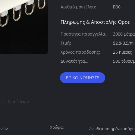
Αριθμό μοντέλου:
Β06
Πληρωμής & Αποστολής Όροι:
Ποσότητα παραγγελίας
3000 μέτρα
min:
Τιμή:
$2.8-3.5/m
Χρόνος παράδοσης:
25 ημέρες
Δυνατότητα
500 τόνοι/
προσφοράς:
ΕΠΙΚΟΙΝΩΝΉΣΤΕ
φή Προϊόντων
Χρώμα:
ινών
Ανωδικοποιημένο μαύρο/