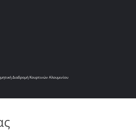
σμητική Διαδρομή Κουρτινών Αλουμινίου
ας