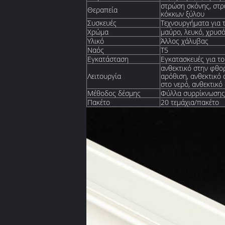
στρώση σκόνης, στρ
Θεραπεία
κόκκων ξύλου
Συσκευές
Τεχνουργήματα για 
Χρώμα
μαύρο, λευκό, χρυσό
Υλικό
Άλλος χάλυβας
Ναός
Τ5
Εγκατάσταση
Εγκατασκευές για τ
ανθεκτικό στην φθορ
Λειτουργία
αρόθιση, ανθεκτικό 
στο νερό, ανθεκτικό
Μέθοδος δέσμης
Φύλλα συρρίκνωσης 
Πακέτο
20 τεμάχια/πακέτο