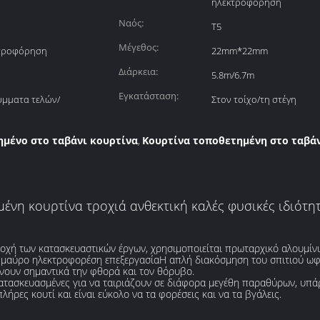
ηλεκτροφόρηση
Ναός:
Τ5
Μέγεθος:
κτροφόρηση
22mm*22mm
Διάρκεια:
5.8m/6.7m
Εγκατάσταση:
ύμματα τελών/
Στον τοίχο/τη στέγη
ημένο στο ταβάνι κουρτίνα
Κουρτίνα τοποθετημένη στο ταβά
,
νη κουρτίνα τροχιά ανθεκτική καλές φυσικές ιδιότη
ντοχή των κατασκευαστικών έργων, χρησιμοποιείται πρωταρχικό αλουμίν
 μαύρο ηλεκτροφορέση επεξεργασίαΗ απλή διακόσμηση του σπιτιού ωφελ
ώνουν σημαντικά την φθορά και τον θόρυβο.
κατασκευασμένες για να ταιριάζουν σε διάφορα μεγέθη παραθύρων, υπά
ήρες κουτί και είναι εύκολο να τα φορέσεις και να τα βγάλεις.