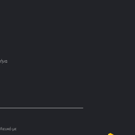
μήνα
λευκό με