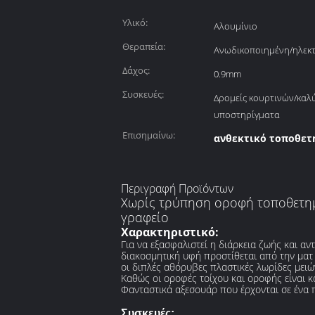
Υλικό:
Αλουμίνιο
Θεραπεία:
Ανωδικοποιημένη/ηλε
Δάχος:
0.9mm
Συσκευές:
Δρομείς κουρτινών/καλ
υποστηρίγματα
Επισημαίνω:
ανθεκτικό τοποθετ
Περιγραφή Προϊόντων
Χωρίς τρύπηση οροφή τοποθετημέ
γραφείο
Χαρακτηριστικό:
Για να εξασφαλιστεί η διάρκεια ζωής και α
διακοσμητική υφή προστίθεται από την ματ
οι διπλές αθόρυβες πλαστικές λωρίδες μει
Καθώς οι οροφές τοίχου και οροφής είναι 
Φανταστικά αξεσουάρ που έρχονται σε ένα πλ
Συσκευές: