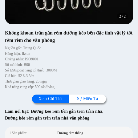
2
/
2
Không khoan trần gắn rèm đường kéo bền đặc tính vật lý tốt
rèm rèm cho văn phòng
Nguồn gốc: Trung Quốc
Hàng hiệu: Iksun
Chứng nhận: ISO9001
Số mô hình: B06
Số lượng đặt hàng tối thiểu: 3000M
Giá bán: $2.8-3.5/m
Thời gian giao hàng: 25 ngày
Khả năng cung cấp: 500 tấn/tháng
Xem Chi Tiết
Sự Miêu Tả
Làm nổi bật:
Đường kéo rèm bền gắn trên trần nhà
,
Đường kéo rèm gắn trên trần nhà văn phòng
1Sản phẩm:
Đường rèm thẳng