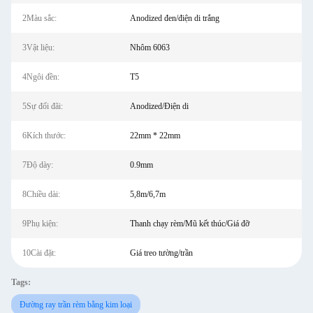
2Màu sắc:
Anodized đen/điện di trắng
3Vật liệu:
Nhôm 6063
4Ngôi đền:
T5
5Sự đối đãi:
Anodized/Điện di
6Kích thước:
22mm * 22mm
7Độ dày:
0.9mm
8Chiều dài:
5,8m/6,7m
9Phụ kiện:
Thanh chạy rèm/Mũ kết thúc/Giá đỡ
10Cài đặt:
Giá treo tường/trần
Tags:
Đường ray trần rèm bằng kim loại