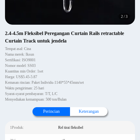
2
/
3
2.4-4.5m Fleksibel Peregangan Curtain Rails retractable
Curtain Track untuk jendela
Tempat asal: Cina
Nama merek: Iksun
Sertifikasi: ISO9001
Nomor model: SS03
Kuantitas min Order: 1set
Harga: US$5.45-5.87
Kemasan rincian: Paket Individu-1140*55*45mm/set
Waktu pengiriman: 25 hari
Syarat-syarat pembayaran: T/T, L/C
Menyediakan kemampuan: 500 ton/Bulan
Perincian
Keterangan
1Produk:
Rel tirai fleksibel