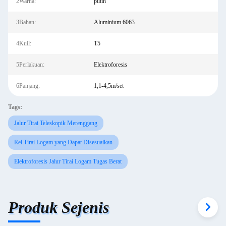
2Warna:
putih
3Bahan:
Aluminium 6063
4Kuil:
T5
5Perlakuan:
Elektroforesis
6Panjang:
1,1-4,5m/set
Tags:
Jalur Tirai Teleskopik Merenggang
Rel Tirai Logam yang Dapat Disesuaikan
Elektroforesis Jalur Tirai Logam Tugas Berat
Produk Sejenis