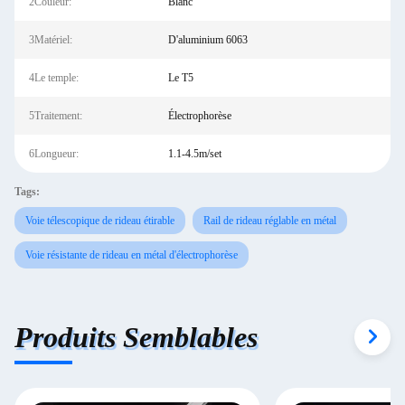
2Couleur:
Blanc
3Matériel:
D'aluminium 6063
4Le temple:
Le T5
5Traitement:
Électrophorèse
6Longueur:
1.1-4.5m/set
Tags:
Voie télescopique de rideau étirable
Rail de rideau réglable en métal
Voie résistante de rideau en métal d'électrophorèse
Produits Semblables