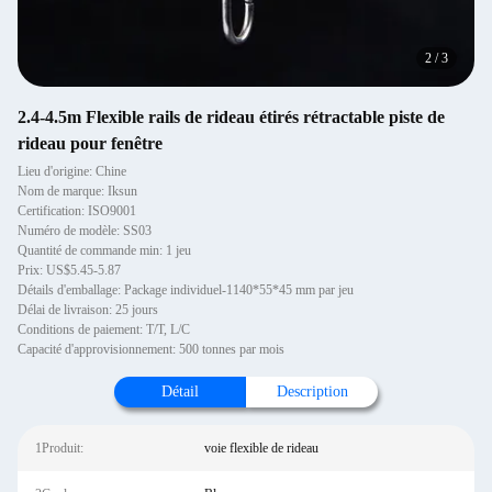
2
/
3
2.4-4.5m Flexible rails de rideau étirés rétractable piste de
rideau pour fenêtre
Lieu d'origine: Chine
Nom de marque: Iksun
Certification: ISO9001
Numéro de modèle: SS03
Quantité de commande min: 1 jeu
Prix: US$5.45-5.87
Détails d'emballage: Package individuel-1140*55*45 mm par jeu
Délai de livraison: 25 jours
Conditions de paiement: T/T, L/C
Capacité d'approvisionnement: 500 tonnes par mois
Détail
Description
1Produit:
voie flexible de rideau