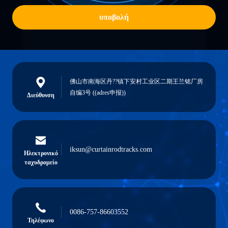
υποβολή
佛山市南海区丹??镇下安村工业区二期王兰铭厂房
自编3号 ((adres申报))
Διεύθυνση
iksun@curtainrodtracks.com
Ηλεκτρονικό
ταχυδρομείο
0086-757-86603552
Τηλέφωνο