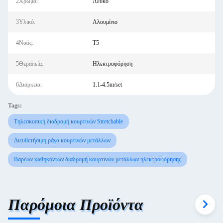
2Χρώμα:
Λευκό
3Υλικό:
Αλουμίνιο
4Ναός:
Τ5
5Θεραπεία:
Ηλεκτροφόρηση
6Διάρκεια:
1.1-4.5m/set
Tags:
Τηλεσκοπική διαδρομή κουρτινών Stretchable
Διευθετήσιμη ράγα κουρτινών μετάλλων
Βαρέων καθηκόντων διαδρομή κουρτινών μετάλλων ηλεκτροφόρησης
Παρόμοια Προϊόντα