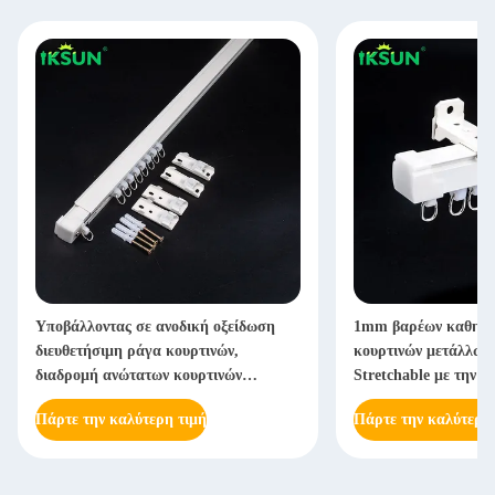
Υποβάλλοντας σε ανοδική οξείδωση
1mm βαρέων καθηκό
διευθετήσιμη ράγα κουρτινών,
κουρτινών μετάλλων
διαδρομή ανώτατων κουρτινών
Stretchable με την 
μετάλλων με δυνατότητα επέκτασης
Πάρτε την καλύτερη τιμή
Πάρτε την καλύτερη