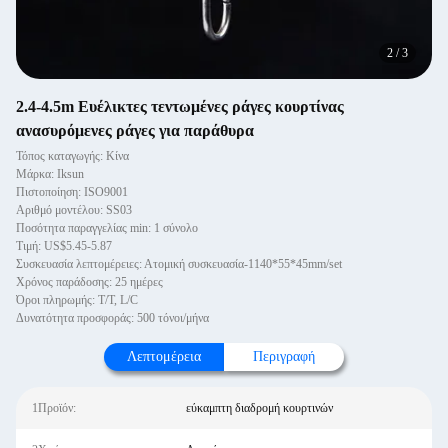
2
/
3
2.4-4.5m Ευέλικτες τεντωμένες ράγες κουρτίνας
ανασυρόμενες ράγες για παράθυρα
Τόπος καταγωγής: Κίνα
Μάρκα: Iksun
Πιστοποίηση: ISO9001
Αριθμό μοντέλου: SS03
Ποσότητα παραγγελίας min: 1 σύνολο
Τιμή: US$5.45-5.87
Συσκευασία λεπτομέρειες: Ατομική συσκευασία-1140*55*45mm/set
Χρόνος παράδοσης: 25 ημέρες
Όροι πληρωμής: T/T, L/C
Δυνατότητα προσφοράς: 500 τόνοι/μήνα
Λεπτομέρεια
Περιγραφή
1Προϊόν:
εύκαμπτη διαδρομή κουρτινών