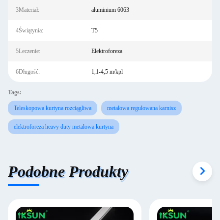
3Materiał:
aluminium 6063
4Świątynia:
T5
5Leczenie:
Elektroforeza
6Długość:
1,1-4,5 m/kpl
Tags:
Teleskopowa kurtyna rozciągliwa
metalowa regulowana karnisz
elektroforeza heavy duty metalowa kurtyna
Podobne Produkty