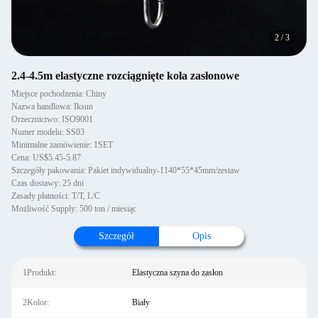
2
/
3
2.4-4.5m elastyczne rozciągnięte koła zasłonowe
Miejsce pochodzenia: Chiny
Nazwa handlowa: Iksun
Orzecznictwo: ISO9001
Numer modelu: SS03
Minimalne zamówienie: 1SET
Cena: US$5.45-5.87
Szczegóły pakowania: Pakiet indywidualny-1140*55*45mm/zestaw
Czas dostawy: 25 dni
Zasady płatności: T/T, L/C
Możliwość Supply: 500 ton / miesiąc
Szczegół
Opis
1Produkt:
Elastyczna szyna do zasłon
2Kolor:
Biały