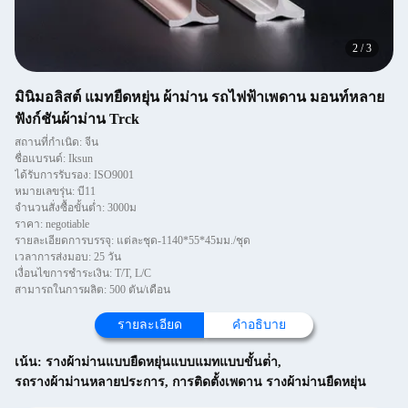
2
/
3
มินิมอลิสต์ แมทยืดหยุ่น ผ้าม่าน รถไฟฟ้าเพดาน มอนท์หลาย
ฟังก์ชันผ้าม่าน Trck
สถานที่กำเนิด: จีน
ชื่อแบรนด์: Iksun
ได้รับการรับรอง: ISO9001
หมายเลขรุ่น: บี11
จำนวนสั่งซื้อขั้นต่ำ: 3000ม
ราคา: negotiable
รายละเอียดการบรรจุ: แต่ละชุด-1140*55*45มม./ชุด
เวลาการส่งมอบ: 25 วัน
เงื่อนไขการชำระเงิน: T/T, L/C
สามารถในการผลิต: 500 ตัน/เดือน
รายละเอียด
คำอธิบาย
เน้น:
รางผ้าม่านแบบยืดหยุ่นแบบแมทแบบขั้นต่ํา
,
รถรางผ้าม่านหลายประการ
,
การติดตั้งเพดาน รางผ้าม่านยืดหยุ่น