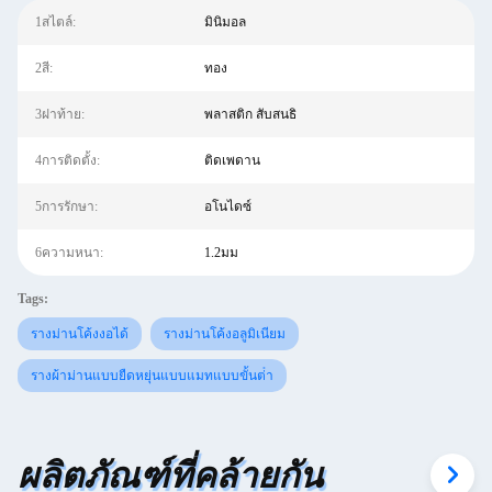
1สไตล์:
มินิมอล
2สี:
ทอง
3ฝาท้าย:
พลาสติก สับสนธิ
4การติดตั้ง:
ติดเพดาน
5การรักษา:
อโนไดซ์
6ความหนา:
1.2มม
Tags:
รางม่านโค้งงอได้
รางม่านโค้งอลูมิเนียม
รางผ้าม่านแบบยืดหยุ่นแบบแมทแบบขั้นต่ํา
ผลิตภัณฑ์ที่คล้ายกัน