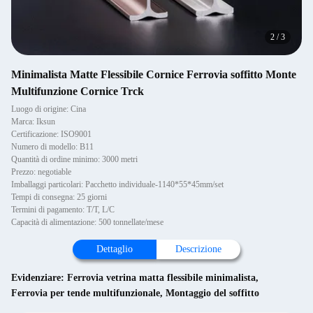
2
/
3
Minimalista Matte Flessibile Cornice Ferrovia soffitto Monte
Multifunzione Cornice Trck
Luogo di origine: Cina
Marca: Iksun
Certificazione: ISO9001
Numero di modello: B11
Quantità di ordine minimo: 3000 metri
Prezzo: negotiable
Imballaggi particolari: Pacchetto individuale-1140*55*45mm/set
Tempi di consegna: 25 giorni
Termini di pagamento: T/T, L/C
Capacità di alimentazione: 500 tonnellate/mese
Dettaglio
Descrizione
Evidenziare:
Ferrovia vetrina matta flessibile minimalista
,
Ferrovia per tende multifunzionale
,
Montaggio del soffitto