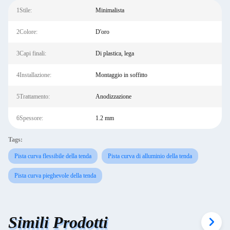
1Stile:
Minimalista
2Colore:
D'oro
3Capi finali:
Di plastica, lega
4Installazione:
Montaggio in soffitto
5Trattamento:
Anodizzazione
6Spessore:
1.2 mm
Tags:
Pista curva flessibile della tenda
Pista curva di alluminio della tenda
Pista curva pieghevole della tenda
Simili Prodotti