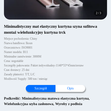
2
/
3
Minimalistyczny mat elastyczny kurtyna szyna sufitowa
montaż wielofunkcyjny kurtyna trck
Miejsce pochodzenia: Chiny
Nazwa handlowa: Iksun
Orzecznictwo: ISO9001
Numer modelu: B11
Minimalne zamówienie: 3000M
Cena: negotiable
Szczegóły pakowania: Pakiet indywidualny-1140*55*45mm/zestaw
Czas dostawy: 25 dni
Zasady płatności: T/T, L/C
Możliwość Supply: 500 ton / miesiąc
Szczegół
Opis
Podkreślić:
Minimalistyczna matowa elastyczna kurtyna
,
Wielofunkcyjna szyba zasłonowa
,
Wyroby z podłoża