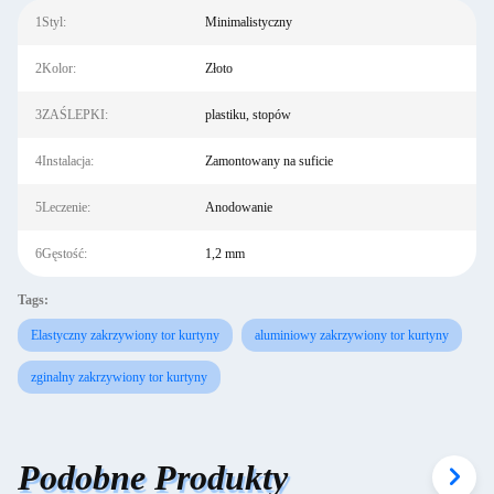
1Styl:
Minimalistyczny
2Kolor:
Złoto
3ZAŚLEPKI:
plastiku, stopów
4Instalacja:
Zamontowany na suficie
5Leczenie:
Anodowanie
6Gęstość:
1,2 mm
Tags:
Elastyczny zakrzywiony tor kurtyny
aluminiowy zakrzywiony tor kurtyny
zginalny zakrzywiony tor kurtyny
Podobne Produkty