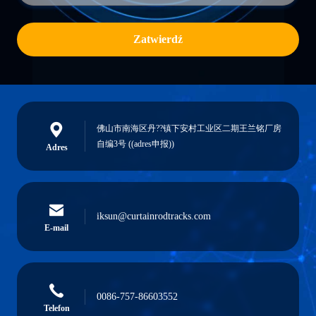
Zatwierdź
佛山市南海区丹??镇下安村工业区二期王兰铭厂房
自编3号 ((adres申报))
Adres
iksun@curtainrodtracks.com
E-mail
0086-757-86603552
Telefon